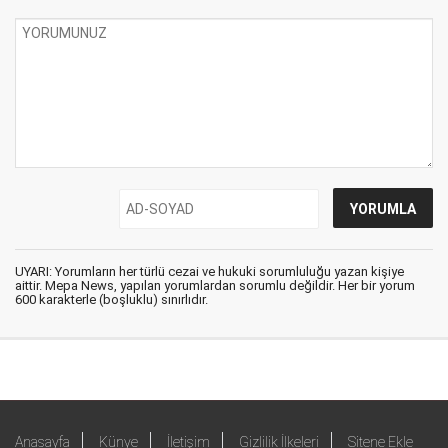
UYARI: Yorumların her türlü cezai ve hukuki sorumluluğu yazan kişiye
aittir. Mepa News, yapılan yorumlardan sorumlu değildir. Her bir yorum
600 karakterle (boşluklu) sınırlıdır.
Anasayfa
Künye
İletişim
Gizlilik İlkeleri
Sitene Ekle