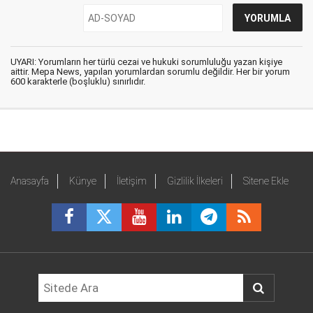
UYARI: Yorumların her türlü cezai ve hukuki sorumluluğu yazan kişiye
aittir. Mepa News, yapılan yorumlardan sorumlu değildir. Her bir yorum
600 karakterle (boşluklu) sınırlıdır.
Anasayfa
Künye
İletişim
Gizlilik İlkeleri
Sitene Ekle