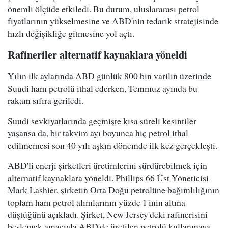
önemli ölçüde etkiledi. Bu durum, uluslararası petrol
fiyatlarının yükselmesine ve ABD'nin tedarik stratejisinde
hızlı değişikliğe gitmesine yol açtı.
Rafineriler alternatif kaynaklara yöneldi
Yılın ilk aylarında ABD günlük 800 bin varilin üzerinde
Suudi ham petrolü ithal ederken, Temmuz ayında bu
rakam sıfıra geriledi.
Suudi sevkiyatlarında geçmişte kısa süreli kesintiler
yaşansa da, bir takvim ayı boyunca hiç petrol ithal
edilmemesi son 40 yılı aşkın dönemde ilk kez gerçekleşti.
ABD'li enerji şirketleri üretimlerini sürdürebilmek için
alternatif kaynaklara yöneldi. Phillips 66 Üst Yöneticisi
Mark Lashier, şirketin Orta Doğu petrolüne bağımlılığının
toplam ham petrol alımlarının yüzde 1'inin altına
düştüğünü açıkladı. Şirket, New Jersey'deki rafinerisini
beslemek amacıyla ABD'de üretilen petrolü kullanmaya