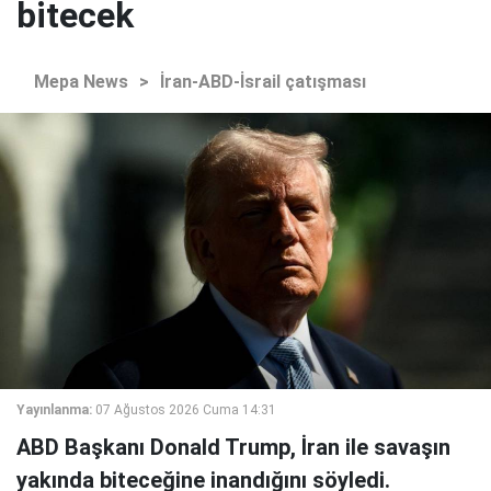
bitecek
Mepa News
>
İran-ABD-İsrail çatışması
Yayınlanma:
07 Ağustos 2026 Cuma 14:31
ABD Başkanı Donald Trump, İran ile savaşın
yakında biteceğine inandığını söyledi.