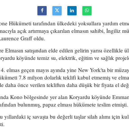
one Hükümeti tarafından ülkedeki yoksullara yardım etm
amacıyla açık artırmaya çıkarılan elmasın sahibi, İngiliz 
aurence Graff oldu.
e Elmasın satışından elde edilen gelirin yarısı özellikle
ardu köyünde temiz su, elektrik, eğitim ve sağlık projele
. elmas geçen mayıs ayında yine New York'ta bir müzaye
ümeti 7.8 milyon dolarlık teklifi kabul etmemiş ve elmas
 daha önce verilen tekliften daha düşük bir fiyata el deği
 ayında Kono bölgesinde yer alan Koryardu köyünde Emm
rafından bulunmuş, papaz elması hükümete teslim etmişti.
 yıllardaki iç savaşta bu değerli taşlar silah alımı için kul
ti.