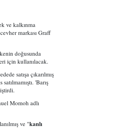
ek ve kalkınma
mücevher markası Graff
 ülkenin doğusunda
ri için kullanılacak.
dede satışa çıkarılmış
 satılmamıştı. 'Barış
ştirdi.
anuel Momoh adlı
kanlı
lanılmış ve "