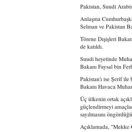
Pakistan, Suudi Arabi
Anlaşma Cumhurbaşkan
Selman ve Pakistan Ba
Törene Dışişleri Bak
de katıldı.
Suudi heyetinde Muha
Bakanı Faysal bin Ferh
Pakistan'ı ise Şerif i
Bakanı Havaca Muhamm
Üç ülkenin ortak açıkl
güçlendirmeyi amaçladı
sayılmasını öngördüğü b
Açıklamada, "Mekke Or