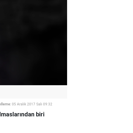
lleme:
05 Aralık 2017 Salı 09:32
lmaslarından biri