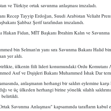
stan ve Türkiye ortak savunma anlaşması imzaladı.
ı Recep Tayyip Erdoğan, Suudi Arabistan Veliaht Pre
şbakanı Şahbaz Şerif tarafından imzalandı.
anı Hakan Fidan, MİT Başkanı İbrahim Kalın ve Savunma
mmed bin Selman'ın yanı sıra Savunma Bakanı Halid bin 
an yer aldı.
le birlikte, ülkenin fiili lideri konumundaki Ordu Komuta
ed Asıf ve Dışişleri Bakanı Muhammed İshak Dar temsil
amasında, anlaşmanın herhangi bir saldırı eylemine karşı ko
ğı ve üç ülkeden herhangi birine yönelik silahlı saldırın
elirtildi.
tak Savunma Anlaşması" kapsamında tarafların kabul et