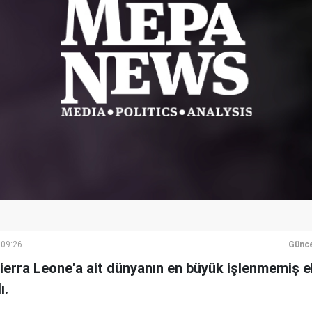
 09:26
Günce
Sierra Leone'a ait dünyanın en büyük işlenmemiş e
ı.