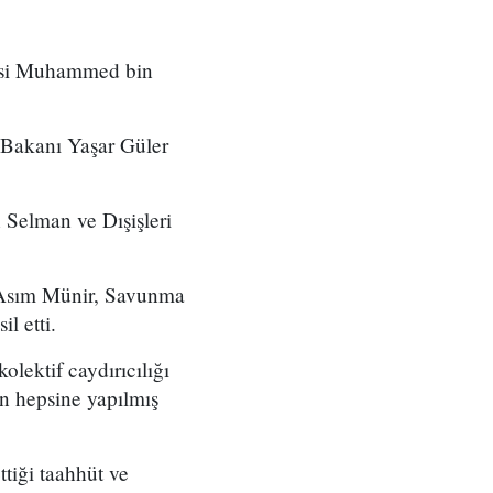
nsi Muhammed bin
 Bakanı Yaşar Güler
Selman ve Dışişleri
nı Asım Münir, Savunma
 etti.
lektif caydırıcılığı
ın hepsine yapılmış
tiği taahhüt ve