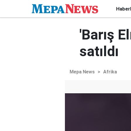
Haber
'Barış E
satıldı
Mepa News
>
Afrika