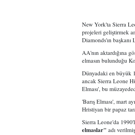
New York'ta Sierra Le
projeleri geliştirmek 
Diamonds'ın başkanı L
AA'nın aktardığına gör
elmasın bulunduğu Kory
Dünyadaki en büyük 14
ancak Sierra Leone Hük
Elması', bu müzayedede
'Barış Elması', mart
Hristiyan bir papaz ta
Sierra Leone'da 1990'lu
elmaslar"
adı verilmiş