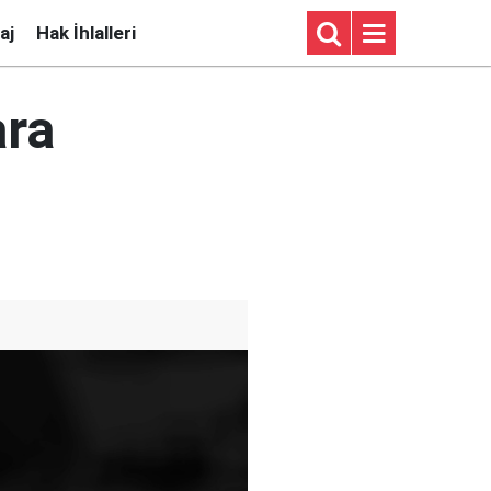
aj
Hak İhlalleri
ara