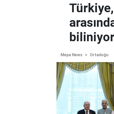
Türkiye
arasınd
biliniyo
Mepa News
>
Ortadoğu