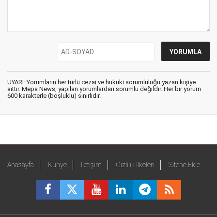
UYARI: Yorumların her türlü cezai ve hukuki sorumluluğu yazan kişiye
aittir. Mepa News, yapılan yorumlardan sorumlu değildir. Her bir yorum
600 karakterle (boşluklu) sınırlıdır.
Anasayfa
Künye
İletişim
Gizlilik İlkeleri
Sitene Ekle