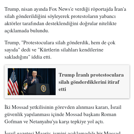
Trump, nisan ayında Fox News'e verdiği röportajda İran'a
silah gönderildiğini söyleyerek protestoların yabancı
aktörler tarafından desteklendiğini doğrular nitelikte
açıklamada bulundu.
Trump, "Protestoculara silah gönderdik, hem de çok
sayıda" dedi ve "Kürtlerin silahları kendilerine
sakladığını" iddia etti.
Trump İranlı protestoculara
silah gönderdiklerini itiraf
etti
İki Mossad yetkilisinin görevden alınması kararı, İsrail
güvenlik yapılanması içinde Mossad başkanı Roman
Gofman ve Netanyahu'ya karşı tepkiye yol açtı.
İsrail gazetesi Maariv, ismini açıklamadığı bir Mossad