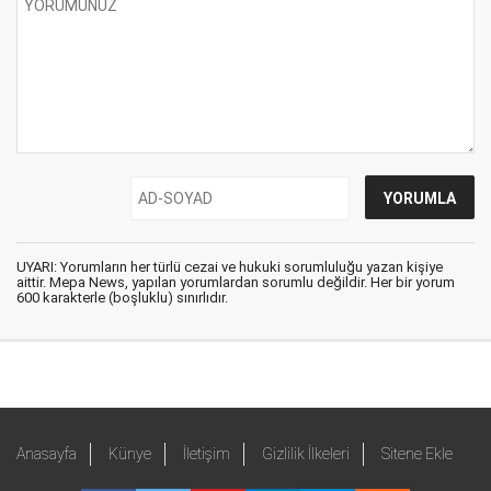
UYARI: Yorumların her türlü cezai ve hukuki sorumluluğu yazan kişiye
aittir. Mepa News, yapılan yorumlardan sorumlu değildir. Her bir yorum
600 karakterle (boşluklu) sınırlıdır.
Anasayfa
Künye
İletişim
Gizlilik İlkeleri
Sitene Ekle