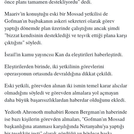
önce planı tamamen destekliyordu" dedi.
Maariv'in konuştuğu eski bir Mossad yetkilisi de
Gofman'ın başbakanın askeri sekreteri olarak görev
yaptığı dönemde plan üzerinde çalıştığını ancak şimdi
"bizzat kendisinin desteklediği ve teşvik ettiği plana karşı
çıktığını" söyledi.
İsrail'in kamu yayıncısı Kan da eleştirileri haberleştirdi.
Eleştirilerden birinde, iki yetkilinin görevlerini
operasyonun ortasında devraldığına dikkat çekildi.
Eski yetkili, görevden alınan iki ismin temel karar alıcılar
olmadığını söyledi ve görevden almalara yol açmayan
daha büyük başarısızlıklardan haberdar olduğunu ekledi.
Yedioth Ahronoth muhabiri Ronen Bergman'ın haberinde
ise bazı kişilerin görevden almaları, "Gofman'ın Mossad
başkanlığına atanması karşılığında Netanyahu'ya yaptığı
bir teşekkür jesti" olarak gördüğü ve böylece baskı