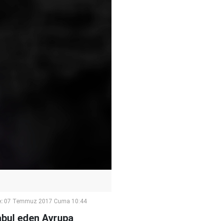
:
07 Temmuz 2017 Cuma 10:44
kabul eden Avrupa