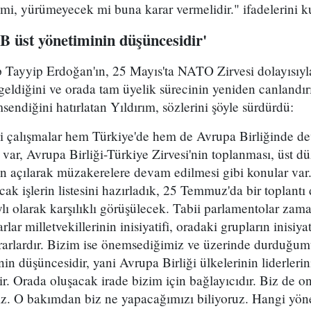
 mi, yürümeyecek mi buna karar vermelidir." ifadelerini k
 üst yönetiminin düşüncesidir'
Tayyip Erdoğan'ın, 25 Mayıs'ta NATO Zirvesi dolayısıyl
a geldiğini ve orada tam üyelik sürecinin yeniden canlandır
msendiğini hatırlatan Yıldırım, sözlerini şöyle sürdürdü:
li çalışmalar hem Türkiye'de hem de Avrupa Birliğinde 
i var, Avrupa Birliği-Türkiye Zirvesi'nin toplanması, üst 
den açılarak müzakerelere devam edilmesi gibi konular va
cak işlerin listesini hazırladık, 25 Temmuz'da bir toplant
ylı olarak karşılıklı görüşülecek. Tabii parlamentolar za
arlar milletvekillerinin inisiyatifi, oradaki grupların inisiy
kararlardır. Bizim ise önemsediğimiz ve üzerinde durduğu
nin düşüncesidir, yani Avrupa Birliği ülkelerinin liderlerin
r. Orada oluşacak irade bizim için bağlayıcıdır. Biz de o
rız. O bakımdan biz ne yapacağımızı biliyoruz. Hangi yö