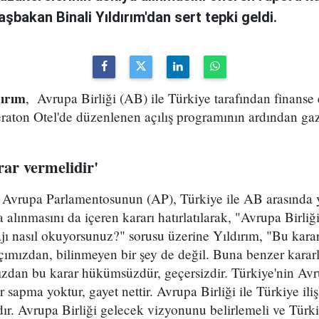
bakan Binali Yıldırım'dan sert tepki geldi.
dırım
, Avrupa Birliği (AB) ile Türkiye tarafından finanse
aton Otel'de düzenlenen açılış programının ardından gaze
rar vermelidir'
 Avrupa Parlamentosunun (AP), Türkiye ile AB arasında y
alınmasını da içeren kararı hatırlatılarak, "Avrupa Birliği
ajı nasıl okuyorsunuz?" sorusu üzerine Yıldırım, "Bu kar
açımızdan, bilinmeyen bir şey de değil. Buna benzer karar
mızdan bu karar hükümsüzdür, geçersizdir. Türkiye'nin Av
sapma yoktur, gayet nettir. Avrupa Birliği ile Türkiye ili
ır. Avrupa Birliği gelecek vizyonunu belirlemeli ve Türki