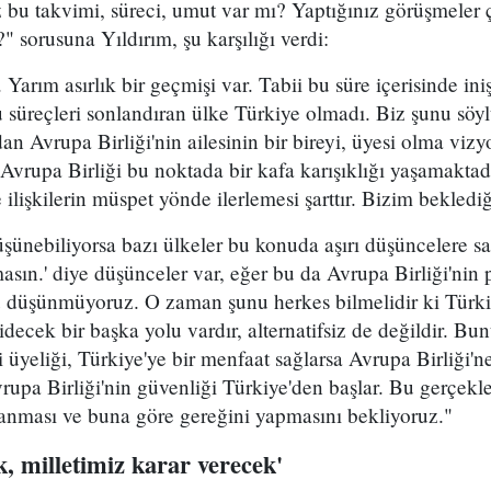
 bu takvimi, süreci, umut var mı? Yaptığınız görüşmeler 
" sorusuna Yıldırım, şu karşılığı verdi:
 Yarım asırlık bir geçmişi var. Tabii bu süre içerisinde ini
u süreçleri sonlandıran ülke Türkiye olmadı. Biz şunu söy
dan Avrupa Birliği'nin ailesinin bir bireyi, üyesi olma viz
vrupa Birliği bu noktada bir kafa karışıklığı yaşamaktad
 ilişkilerin müspet yönde ilerlemesi şarttır. Bizim bekledi
üşünebiliyorsa bazı ülkeler bu konuda aşırı düşüncelere sa
asın.' diye düşünceler var, eğer bu da Avrupa Birliği'nin p
 düşünmüyoruz. O zaman şunu herkes bilmelidir ki Türki
decek bir başka yolu vardır, alternatifsiz de değildir. Bu
 üyeliği, Türkiye'ye bir menfaat sağlarsa Avrupa Birliği'ne
upa Birliği'nin güvenliği Türkiye'den başlar. Bu gerçekle
anması ve buna göre gereğini yapmasını bekliyoruz."
k, milletimiz karar verecek'