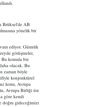
ullandı.
a Brüksel'de AB
ılmasına yönelik bir
devam ediyor. Gümrük
düzeyde görüşmeler,
r. Bu konuda biz
ı daha olacak. Bu
man zaman böyle
atifiyle konjonktürel
muz konu, Avrupa
in, Avrupa Birliği üst
na göre kendi
ne doğru gideceğimizi