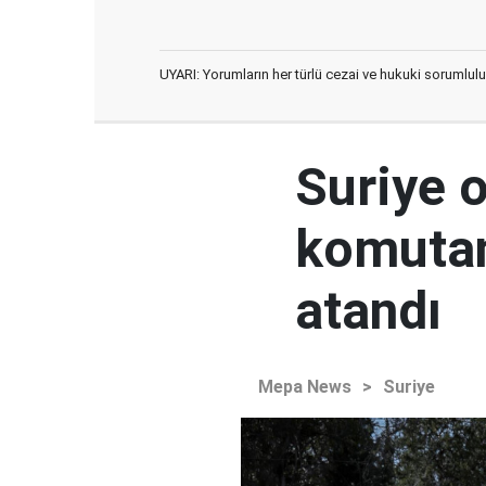
UYARI: Yorumların her türlü cezai ve hukuki sorumlulu
Suriye 
komutan
atandı
Mepa News
>
Suriye