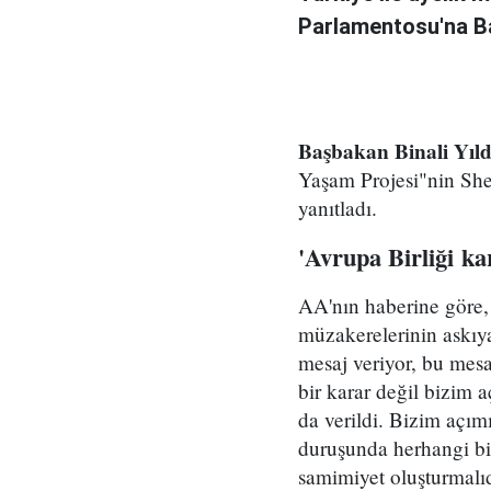
Parlamentosu'na Baş
Başbakan Binali Yıl
Yaşam Projesi"nin Sher
yanıtladı.
'Avrupa Birliği ka
AA'nın haberine göre,
müzakerelerinin askıya 
mesaj veriyor, bu mes
bir karar değil bizim 
da verildi. Bizim açı
duruşunda herhangi bir 
samimiyet oluşturmalıd