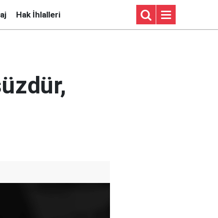
aj
Hak İhlalleri
üzdür,