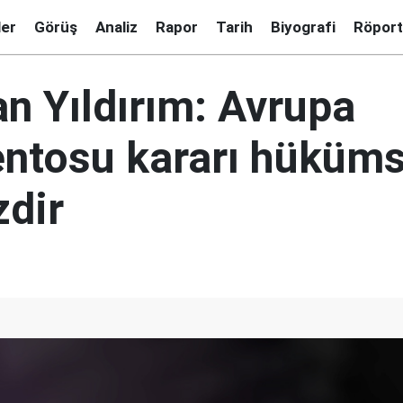
ler
Görüş
Analiz
Rapor
Tarih
Biyografi
Röport
n Yıldırım: Avrupa
ntosu kararı hüküms
zdir