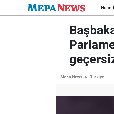
Haber
Başbaka
Parlame
geçersi
Mepa News
>
Türkiye