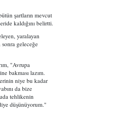
 bütün şartların mevcut
ride kaldığını belirtti.
eleyen, yaralayan
n sonra geleceğe
ırım, "Avrupa
erine bakması lazım.
erinin niye bu kadar
vabını da bize
uda tehlikenin
r diye düşünüyorum."