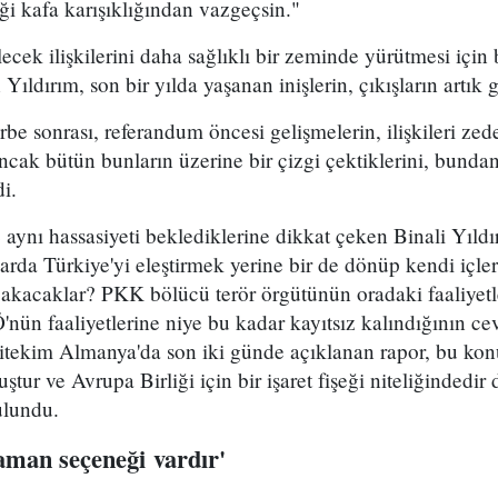
iği kafa karışıklığından vazgeçsin."
ecek ilişkilerini daha sağlıklı bir zeminde yürütmesi için
ldırım, son bir yılda yaşanan inişlerin, çıkışların artık ge
be sonrası, referandum öncesi gelişmelerin, ilişkileri zed
cak bütün bunların üzerine bir çizgi çektiklerini, bunda
di.
 aynı hassasiyeti beklediklerine dikkat çeken Binali Yıld
ularda Türkiye'yi eleştirmek yerine bir de dönüp kendi içl
bakacaklar? PKK bölücü terör örgütünün oradaki faaliyetl
'nün faaliyetlerine niye bu kadar kayıtsız kalındığının ce
Nitekim Almanya'da son iki günde açıklanan rapor, bu kon
tur ve Avrupa Birliği için bir işaret fişeği niteliğindedi
ulundu.
aman seçeneği vardır'