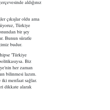
çerçevesinde aldığınız
şler çıkışlar oldu ama
lüyoruz, Türkiye
yonundan bir şey
ır. Bunun süratle
ğimiz budur.
hipse 'Türkiye
olitikasıysa. Biz
ye'nin her zaman
nun bilinmesi lazım.
 iki menfaat sağlar.
ri dikkate alarak