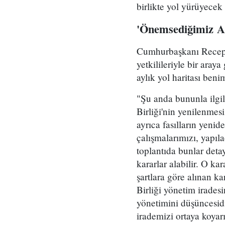
birlikte yol yürüyecek
'Önemsediğimiz AB
Cumhurbaşkanı Recep 
yetkilileriyle bir aray
aylık yol haritası beni
"Şu anda bununla ilgi
Birliği'nin yenilenmes
ayrıca fasılların yeni
çalışmalarımızı, yapıla
toplantıda bunlar deta
kararlar alabilir. O kar
şartlara göre alınan 
Birliği yönetim iradesi
yönetimini düşüncesidi
irademizi ortaya koya