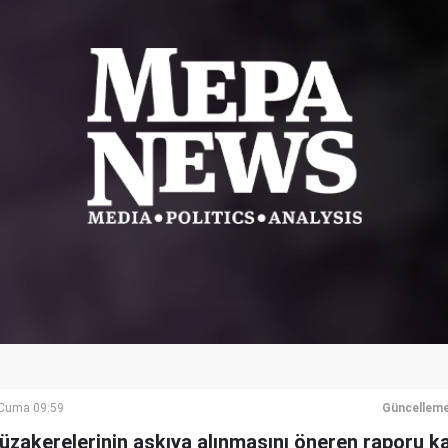
Cuma 09:59
Güncelleme
müzakerelerinin askıya alınmasını öneren raporu 