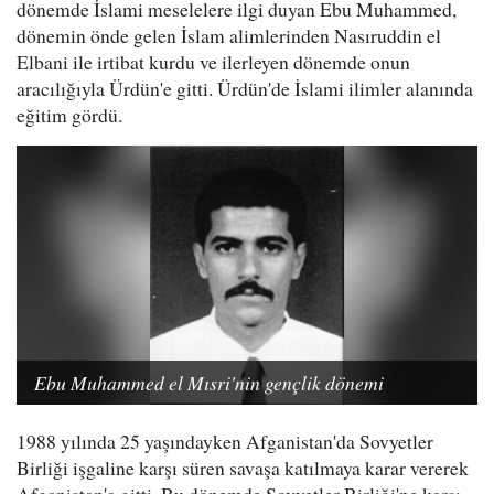
dönemde İslami meselelere ilgi duyan Ebu Muhammed,
dönemin önde gelen İslam alimlerinden Nasıruddin el
Elbani ile irtibat kurdu ve ilerleyen dönemde onun
aracılığıyla Ürdün'e gitti. Ürdün'de İslami ilimler alanında
eğitim gördü.
Ebu Muhammed el Mısri'nin gençlik dönemi
1988 yılında 25 yaşındayken Afganistan'da Sovyetler
Birliği işgaline karşı süren savaşa katılmaya karar vererek
Afganistan'a gitti. Bu dönemde Sovyetler Birliği'ne karşı