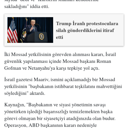
sakladığını" iddia etti.
Trump İranlı protestoculara
silah gönderdiklerini itiraf
etti
İki Mossad yetkilisinin görevden alınması kararı, İsrail
güvenlik yapılanması içinde Mossad başkanı Roman
Gofman ve Netanyahu'ya karşı tepkiye yol açtı.
İsrail gazetesi Maariv, ismini açıklamadığı bir Mossad
yetkilisinin "başbakanın istihbarat teşkilatını mahvettiğini
söylediğini" aktardı.
Kaynağın, "Başbakanın ve siyasi yönetimin savaşı
yönetirken işlediği başarısızlığı temizlemekten başka
görevi olmayan bir siyasetçiyi atadığınızda olan budur.
Operasyon, ABD başkanının kararı nedeniyle