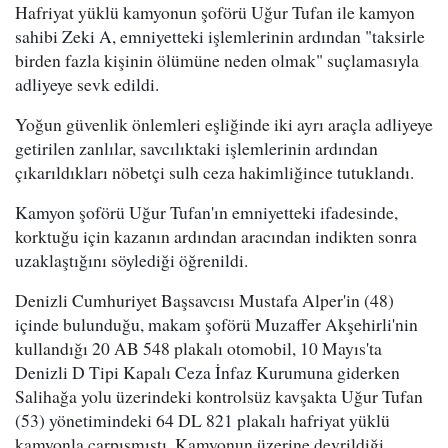
Hafriyat yüklü kamyonun şoförü Uğur Tufan ile kamyon
sahibi Zeki A, emniyetteki işlemlerinin ardından "taksirle
birden fazla kişinin ölümüne neden olmak" suçlamasıyla
adliyeye sevk edildi.
Yoğun güvenlik önlemleri eşliğinde iki ayrı araçla adliyeye
getirilen zanlılar, savcılıktaki işlemlerinin ardından
çıkarıldıkları nöbetçi sulh ceza hakimliğince tutuklandı.
Kamyon şoförü Uğur Tufan'ın emniyetteki ifadesinde,
korktuğu için kazanın ardından aracından indikten sonra
uzaklaştığını söylediği öğrenildi.
Denizli Cumhuriyet Başsavcısı Mustafa Alper'in (48)
içinde bulunduğu, makam şoförü Muzaffer Akşehirli'nin
kullandığı 20 AB 548 plakalı otomobil, 10 Mayıs'ta
Denizli D Tipi Kapalı Ceza İnfaz Kurumuna giderken
Salihağa yolu üzerindeki kontrolsüz kavşakta Uğur Tufan
(53) yönetimindeki 64 DL 821 plakalı hafriyat yüklü
kamyonla çarpışmıştı. Kamyonun üzerine devrildiği