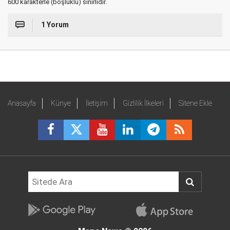
600 karakterle (boşluklu) sınırlıdır.
1 Yorum
Anasayfa
Künye
İletişim
Gizlilik İlkeleri
Sitene Ekle