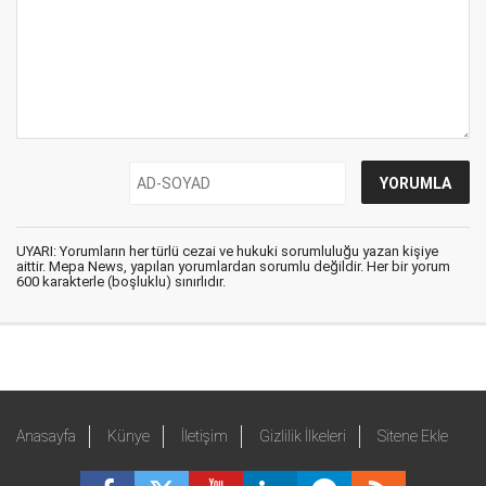
UYARI: Yorumların her türlü cezai ve hukuki sorumluluğu yazan kişiye
aittir. Mepa News, yapılan yorumlardan sorumlu değildir. Her bir yorum
600 karakterle (boşluklu) sınırlıdır.
Anasayfa
Künye
İletişim
Gizlilik İlkeleri
Sitene Ekle