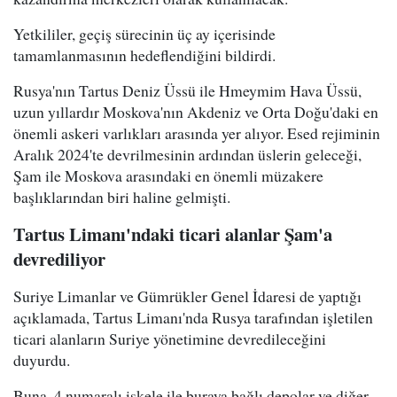
Yetkililer, geçiş sürecinin üç ay içerisinde
tamamlanmasının hedeflendiğini bildirdi.
Rusya'nın Tartus Deniz Üssü ile Hmeymim Hava Üssü,
uzun yıllardır Moskova'nın Akdeniz ve Orta Doğu'daki en
önemli askeri varlıkları arasında yer alıyor. Esed rejiminin
Aralık 2024'te devrilmesinin ardından üslerin geleceği,
Şam ile Moskova arasındaki en önemli müzakere
başlıklarından biri haline gelmişti.
Tartus Limanı'ndaki ticari alanlar Şam'a
devrediliyor
Suriye Limanlar ve Gümrükler Genel İdaresi de yaptığı
açıklamada, Tartus Limanı'nda Rusya tarafından işletilen
ticari alanların Suriye yönetimine devredileceğini
duyurdu.
Buna, 4 numaralı iskele ile buraya bağlı depolar ve diğer