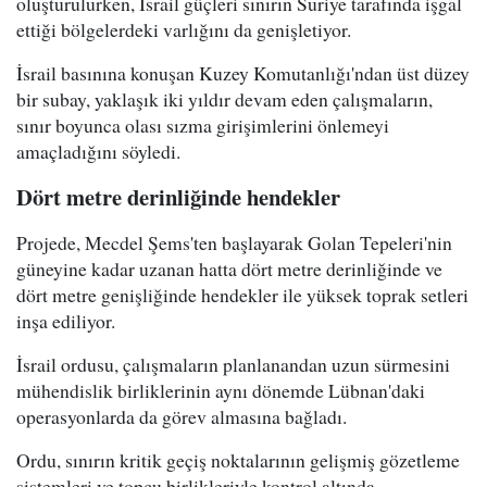
oluşturulurken, İsrail güçleri sınırın Suriye tarafında işgal
ettiği bölgelerdeki varlığını da genişletiyor.
İsrail basınına konuşan Kuzey Komutanlığı'ndan üst düzey
bir subay, yaklaşık iki yıldır devam eden çalışmaların,
sınır boyunca olası sızma girişimlerini önlemeyi
amaçladığını söyledi.
Dört metre derinliğinde hendekler
Projede, Mecdel Şems'ten başlayarak Golan Tepeleri'nin
güneyine kadar uzanan hatta dört metre derinliğinde ve
dört metre genişliğinde hendekler ile yüksek toprak setleri
inşa ediliyor.
İsrail ordusu, çalışmaların planlanandan uzun sürmesini
mühendislik birliklerinin aynı dönemde Lübnan'daki
operasyonlarda da görev almasına bağladı.
Ordu, sınırın kritik geçiş noktalarının gelişmiş gözetleme
sistemleri ve topçu birlikleriyle kontrol altında