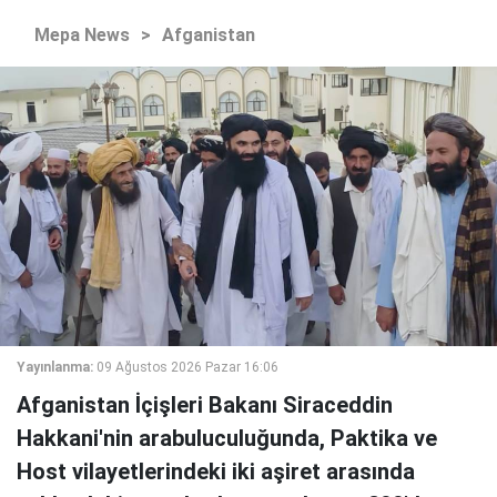
Mepa News
>
Afganistan
Yayınlanma:
09 Ağustos 2026 Pazar 16:06
Afganistan İçişleri Bakanı Siraceddin
Hakkani'nin arabuluculuğunda, Paktika ve
Host vilayetlerindeki iki aşiret arasında