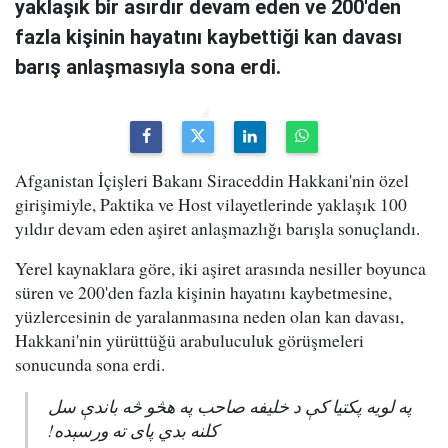
yaklaşık bir asırdır devam eden ve 200'den
fazla kişinin hayatını kaybettiği kan davası
barış anlaşmasıyla sona erdi.
Afganistan İçişleri Bakanı Siraceddin Hakkani'nin özel
girişimiyle, Paktika ve Host vilayetlerinde yaklaşık 100
yıldır devam eden aşiret anlaşmazlığı barışla sonuçlandı.
Yerel kaynaklara göre, iki aşiret arasında nesiller boyunca
süren ve 200'den fazla kişinin hayatını kaybetmesine,
yüzlercesinin de yaralanmasına neden olan kan davası,
Hakkani'nin yürüttüğü arabuluculuk görüşmeleri
sonucunda sona erdi.
په لویه پکتیا کې د خلیفه صاحب په هڅو څه باندې سل
کلنه بدي پای ته ورسېده!