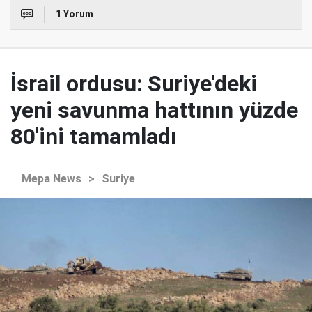
1 Yorum
İsrail ordusu: Suriye'deki
yeni savunma hattının yüzde
80'ini tamamladı
Mepa News
>
Suriye