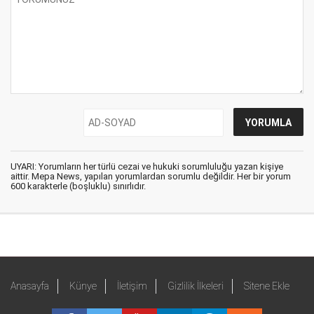
UYARI: Yorumların her türlü cezai ve hukuki sorumluluğu yazan kişiye
aittir. Mepa News, yapılan yorumlardan sorumlu değildir. Her bir yorum
600 karakterle (boşluklu) sınırlıdır.
Anasayfa
Künye
İletişim
Gizlilik İlkeleri
Sitene Ekle