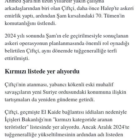
Ahmed Şara'nın uzun yıllardır yakın çalışma
arkadaşlarından biri olan Çiftçi, daha önce Halep'te askeri
emirlik yaptı, ardından Şam kırsalındaki 70. Tümen'in
komutanlığını üstlendi.
2024 yılı sonunda Şam'ın ele geçirilmesiyle sonuçlanan
askeri operasyonun planlanmasında önemli rol oynadığı
belirtilen Çiftçi, aynı dönemde tuğgeneralliğe terfi
ettirilmişti.
Kırmızı listede yer alıyordu
Çiftçi'nin atanması, yabancı kökenli eski muhalif
savaşçıların yeni Suriye ordusundaki konumuna ilişkin
tartışmaları da yeniden gündeme getirdi.
Çiftçi, geçmişte El Kaide bağlantısı iddiaları nedeniyle
İçişleri Bakanlığı'nın "kırmızı kategoride aranan
teröristler" listesinde yer alıyordu. Ancak Aralık 2024'te
tuğgeneralliğe yükseltilmesinin ardından adı listeden