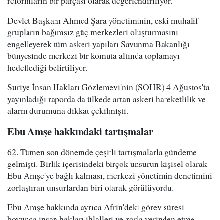
reformların bir parçası olarak değerlendiriliyor.
Devlet Başkanı Ahmed Şara yönetiminin, eski muhalif
grupların bağımsız güç merkezleri oluşturmasını
engelleyerek tüm askeri yapıları Savunma Bakanlığı
bünyesinde merkezi bir komuta altında toplamayı
hedeflediği belirtiliyor.
Suriye İnsan Hakları Gözlemevi'nin (SOHR) 4 Ağustos'ta
yayınladığı raporda da ülkede artan askeri hareketlilik ve
alarm durumuna dikkat çekilmişti.
Ebu Amşe hakkındaki tartışmalar
62. Tümen son dönemde çeşitli tartışmalarla gündeme
gelmişti. Birlik içerisindeki birçok unsurun kişisel olarak
Ebu Amşe'ye bağlı kalması, merkezi yönetimin denetimini
zorlaştıran unsurlardan biri olarak görülüyordu.
Ebu Amşe hakkında ayrıca Afrin'deki görev süresi
boyunca insan hakları ihlalleri ve zorla yerinden etme