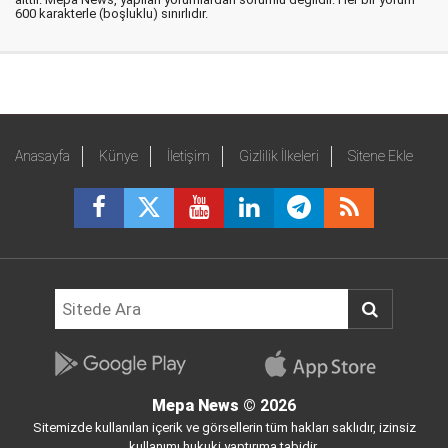
600 karakterle (boşluklu) sınırlıdır.
Anasayfa
Künye
İletişim
Gizlilik İlkeleri
Sitene Ekle
Mepa News
© 2026
Sitemizde kullanılan içerik ve görsellerin tüm hakları saklıdır, izinsiz
kullanımı hukuki yaptırıma tabidir.