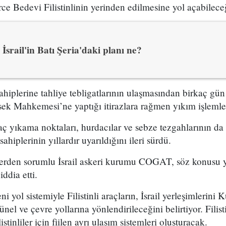
ce Bedevi Filistinlinin yerinden edilmesine yol açabileceğ
İsrail'in Batı Şeria'daki planı ne?
sahiplerine tahliye tebligatlarının ulaşmasından birkaç gün
sek Mahkemesi’ne yaptığı itirazlara rağmen yıkım işlemle
raç yıkama noktaları, hurdacılar ve sebze tezgahlarının d
ahiplerinin yıllardır uyarıldığını ileri sürdü.
işlerden sorumlu İsrail askeri kurumu COGAT, söz konusu y
iddia etti.
eni yol sistemiyle Filistinli araçların, İsrail yerleşimlerin
ünel ve çevre yollarına yönlendirileceğini belirtiyor. Filist
listinliler için fiilen ayrı ulaşım sistemleri oluşturacak.