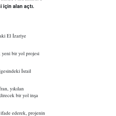
 için alan açtı.
ki El İzariye
 yeni bir yol projesi
lgesindeki İsrail
ran, yıkılan
direcek bir yol inşa
ifade ederek, projenin