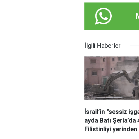
İlgili Haberler
İsrail’in “sessiz işg
ayda Batı Şeria’da 
Filistinliyi yerinden 