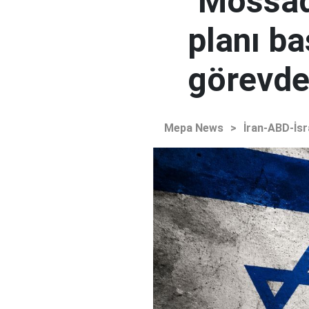
"Mossad'
planı ba
görevden
Mepa News
>
İran-ABD-İsr