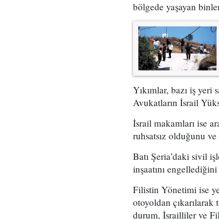
bölgede yaşayan binler
Yıkımlar, bazı iş yeri 
Avukatların İsrail Yük
İsrail makamları ise a
ruhsatsız olduğunu ve s
Batı Şeria’daki sivil 
inşaatını engellediğini 
Filistin Yönetimi ise y
otoyoldan çıkarılarak t
durum, İsrailliler ve Fi