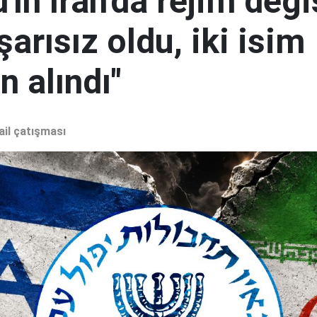
ın İran'da rejim deği
şarısız oldu, iki isim
 alındı"
ail çatışması