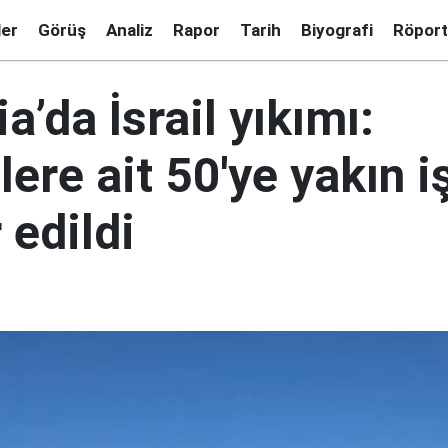
ler
Görüş
Analiz
Rapor
Tarih
Biyografi
Röport
ia’da İsrail yıkımı:
ilere ait 50'ye yakın i
 edildi