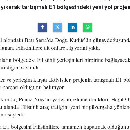
i yıkarak tartışmalı E1 bölgesindeki yeni yol projesi
şgal altındaki Batı Şeria’da Doğu Kudüs’ün güneydoğusunda
unan, Filistinlilere ait onlarca iş yerini yıktı.
ların bölgedeki Filistinli yerleşimleri birbirine bağlayacak
rildiğini savundu.
ler ve yerleşim karşıtı aktivistler, projenin tartışmalı E1 bö
r parçası olduğunu belirtiyor.
lli kuruluş Peace Now’ın yerleşim izleme direktörü Hagit Of
alanda Filistinli araç trafiğini yeni bir güzergaha yönlen
ını söyledi.
 E1 bölgesini Filistinlilere tamamen kapatmak olduğunu 