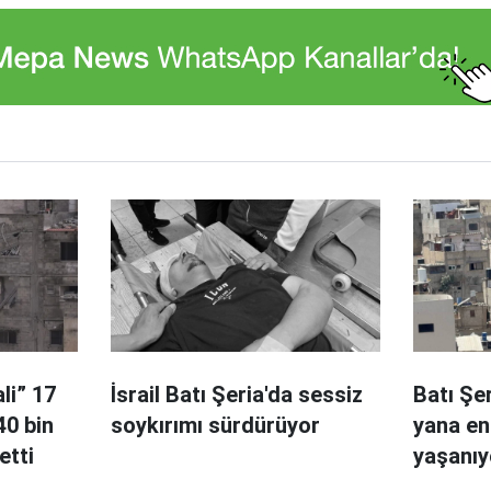
ali” 17
İsrail Batı Şeria'da sessiz
Batı Şe
40 bin
soykırımı sürdürüyor
yana en
etti
yaşanıy