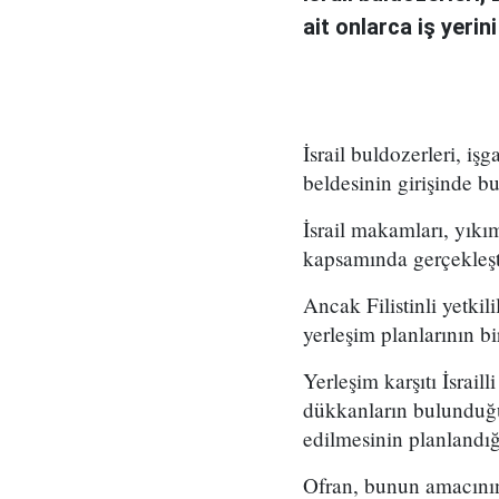
ait onlarca iş yerin
İsrail buldozerleri, i
beldesinin girişinde bul
İsrail makamları, yıkım
kapsamında gerçekleşti
Ancak Filistinli yetkili
yerleşim planlarının bi
Yerleşim karşıtı İsrai
dükkanların bulunduğu 
edilmesinin planlandığ
Ofran, bunun amacının