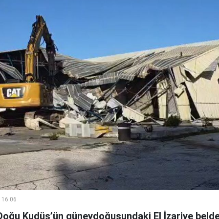
 16:06
, Doğu Kudüs’ün güneydoğusundaki El İzariye beldes