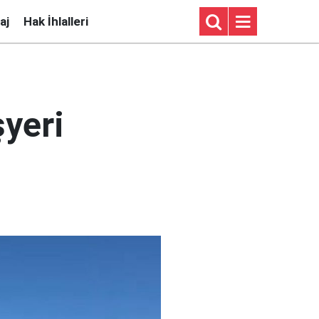
aj
Hak İhlalleri
şyeri