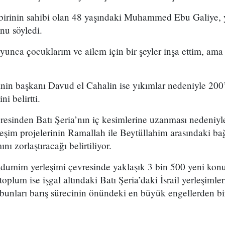
n birinin sahibi olan 48 yaşındaki Muhammed Ebu Galiye, 
nu söyledi.
yunca çocuklarım ve ailem için bir şeyler inşa ettim, ama 
in başkanı Davud el Cahalin ise yıkımlar nedeniyle 200’d
i belirtti.
esinden Batı Şeria’nın iç kesimlerine uzanması nedeniyle
leşim projelerinin Ramallah ile Beytüllahim arasındaki bağ
ı zorlaştıracağı belirtiliyor.
Adumim yerleşimi çevresinde yaklaşık 3 bin 500 yeni konu
 toplum ise işgal altındaki Batı Şeria’daki İsrail yerleşimle
 bunları barış sürecinin önündeki en büyük engellerden bi