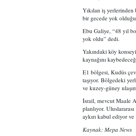
Yıkılan iş yerlerinde
bir gecede yok olduğu
Ebu Galiye, “48 yıl bo
yok oldu” dedi.
Yakındaki köy konseyin
kaynağını kaybedeceğin
E1 bölgesi, Kudüs çevr
taşıyor. Bölgedeki yer
ve kuzey-güney ulaşımın
İsrail, mevcut Maale 
planlıyor. Uluslararası
aykırı kabul ediyor ve
Kaynak: Mepa News