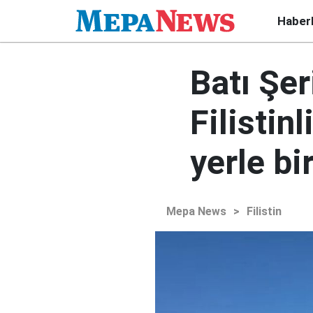
Haber
Batı Şer
Filistinl
yerle bir
Mepa News
>
Filistin