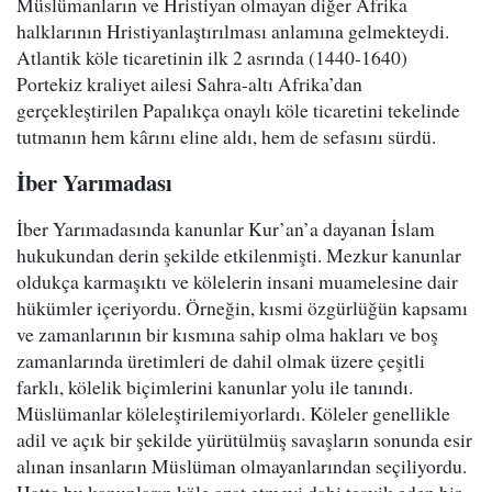
Müslümanların ve Hristiyan olmayan diğer Afrika
halklarının Hristiyanlaştırılması anlamına gelmekteydi.
Atlantik köle ticaretinin ilk 2 asrında (1440-1640)
Portekiz kraliyet ailesi Sahra-altı Afrika’dan
gerçekleştirilen Papalıkça onaylı köle ticaretini tekelinde
tutmanın hem kârını eline aldı, hem de sefasını sürdü.
İber Yarımadası
İber Yarımadasında kanunlar Kur’an’a dayanan İslam
hukukundan derin şekilde etkilenmişti. Mezkur kanunlar
oldukça karmaşıktı ve kölelerin insani muamelesine dair
hükümler içeriyordu. Örneğin, kısmi özgürlüğün kapsamı
ve zamanlarının bir kısmına sahip olma hakları ve boş
zamanlarında üretimleri de dahil olmak üzere çeşitli
farklı, kölelik biçimlerini kanunlar yolu ile tanındı.
Müslümanlar köleleştirilemiyorlardı. Köleler genellikle
adil ve açık bir şekilde yürütülmüş savaşların sonunda esir
alınan insanların Müslüman olmayanlarından seçiliyordu.