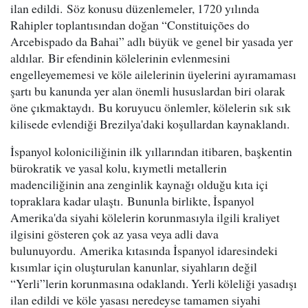
ilan edildi. Söz konusu düzenlemeler, 1720 yılında
Rahipler toplantısından doğan “Constituições do
Arcebispado da Bahai” adlı büyük ve genel bir yasada yer
aldılar. Bir efendinin kölelerinin evlenmesini
engelleyememesi ve köle ailelerinin üyelerini ayıramaması
şartı bu kanunda yer alan önemli hususlardan biri olarak
öne çıkmaktaydı. Bu koruyucu önlemler, kölelerin sık sık
kilisede evlendiği Brezilya'daki koşullardan kaynaklandı.
İspanyol koloniciliğinin ilk yıllarından itibaren, başkentin
bürokratik ve yasal kolu, kıymetli metallerin
madenciliğinin ana zenginlik kaynağı olduğu kıta içi
topraklara kadar ulaştı. Bununla birlikte, İspanyol
Amerika'da siyahi kölelerin korunmasıyla ilgili kraliyet
ilgisini gösteren çok az yasa veya adli dava
bulunuyordu. Amerika kıtasında İspanyol idaresindeki
kısımlar için oluşturulan kanunlar, siyahların değil
“Yerli”lerin korunmasına odaklandı. Yerli köleliği yasadışı
ilan edildi ve köle yasası neredeyse tamamen siyahi