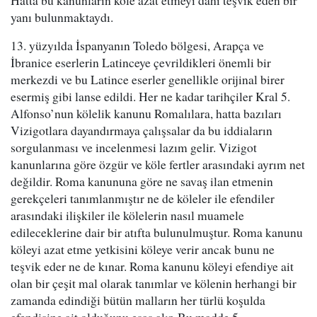
Hatta bu kanunların köle azat etmeyi dahi teşvik eden bir
yanı bulunmaktaydı.
13. yüzyılda İspanyanın Toledo bölgesi, Arapça ve
İbranice eserlerin Latinceye çevrildikleri önemli bir
merkezdi ve bu Latince eserler genellikle orijinal birer
esermiş gibi lanse edildi. Her ne kadar tarihçiler Kral 5.
Alfonso’nun kölelik kanunu Romalılara, hatta bazıları
Vizigotlara dayandırmaya çalışsalar da bu iddiaların
sorgulanması ve incelenmesi lazım gelir. Vizigot
kanunlarına göre özgür ve köle fertler arasındaki ayrım net
değildir. Roma kanununa göre ne savaş ilan etmenin
gerekçeleri tanımlanmıştır ne de köleler ile efendiler
arasındaki ilişkiler ile kölelerin nasıl muamele
edileceklerine dair bir atıfta bulunulmuştur. Roma kanunu
köleyi azat etme yetkisini köleye verir ancak bunu ne
teşvik eder ne de kınar. Roma kanunu köleyi efendiye ait
olan bir çeşit mal olarak tanımlar ve kölenin herhangi bir
zamanda edindiği bütün malların her türlü koşulda