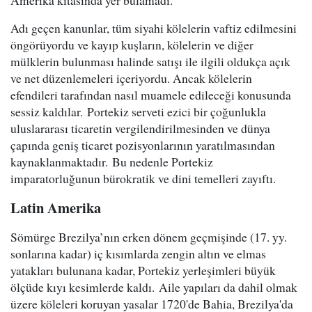
Amerika kıtasında yer bulamadı.
Adı geçen kanunlar, tüm siyahi kölelerin vaftiz edilmesini
öngörüyordu ve kayıp kuşların, kölelerin ve diğer
mülklerin bulunması halinde satışı ile ilgili oldukça açık
ve net düzenlemeleri içeriyordu. Ancak kölelerin
efendileri tarafından nasıl muamele edileceği konusunda
sessiz kaldılar. Portekiz serveti ezici bir çoğunlukla
uluslararası ticaretin vergilendirilmesinden ve dünya
çapında geniş ticaret pozisyonlarının yaratılmasından
kaynaklanmaktadır. Bu nedenle Portekiz
imparatorluğunun bürokratik ve dini temelleri zayıftı.
Latin Amerika
Sömürge Brezilya’nın erken dönem geçmişinde (17. yy.
sonlarına kadar) iç kısımlarda zengin altın ve elmas
yatakları bulunana kadar, Portekiz yerleşimleri büyük
ölçüde kıyı kesimlerde kaldı. Aile yapıları da dahil olmak
üzere köleleri koruyan yasalar 1720'de Bahia, Brezilya'da