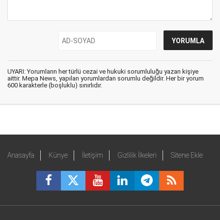
UYARI: Yorumların her türlü cezai ve hukuki sorumluluğu yazan kişiye
aittir. Mepa News, yapılan yorumlardan sorumlu değildir. Her bir yorum
600 karakterle (boşluklu) sınırlıdır.
Anasayfa
Künye
İletişim
Gizlilik İlkeleri
Sitene Ekle