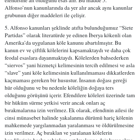
efendisine ait olduğunu esas alır. Bu madde 5.
Alfonso’nun kanunlarında da yer alır ancak aynı kanunlar
grubunun diğer maddeleri ile çelişir.
5. Alfonso kanunları şeklinde atıfta bulunduğumuz “Siete
Partidas” olarak literatürde ye edinen İberya kökenli olan
Amerika’da uygulanan köle kanunu abartılmıştır. Bu
kanun ev ve çiftlik kölelerini kapsamaktaydı ve daha çok
feodal esaslara dayanmaktaydı. Kölelerden bahsederken
“siervos” yani hizmetçi kelimesinin tercih edilmesi ve asla
“slave” yani köle kelimesinin kullanılmaması dikkatlerden
kaçmaması gereken bir husustur. İnsanın doğası gereği
hür olduğunu ve bu nedenle köleliğin doğaya ters
olduğunu görüşünü içerir. Efendilere köleleri üzerinde tam
bir hüküm sürme yetkisi verir ancak onları aç
bırakmalarına izin verilmez. Ek olarak, efendinin ailesi ile
cinsi münasebet halinde yakalanma dürümü hariç kölenin
mahkemede yargılanmadan yaralanması ve öldürülmesine
izin verilmez. Aç bıraklan ve yaralanan kölelerin