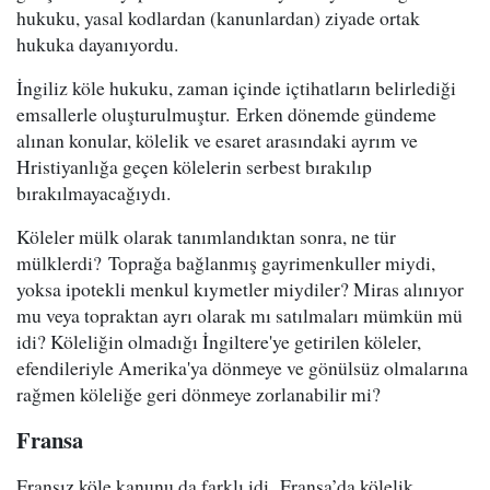
hukuku, yasal kodlardan (kanunlardan) ziyade ortak
hukuka dayanıyordu.
İngiliz köle hukuku, zaman içinde içtihatların belirlediği
emsallerle oluşturulmuştur. Erken dönemde gündeme
alınan konular, kölelik ve esaret arasındaki ayrım ve
Hristiyanlığa geçen kölelerin serbest bırakılıp
bırakılmayacağıydı.
Köleler mülk olarak tanımlandıktan sonra, ne tür
mülklerdi? Toprağa bağlanmış gayrimenkuller miydi,
yoksa ipotekli menkul kıymetler miydiler? Miras alınıyor
mu veya topraktan ayrı olarak mı satılmaları mümkün mü
idi? Köleliğin olmadığı İngiltere'ye getirilen köleler,
efendileriyle Amerika'ya dönmeye ve gönülsüz olmalarına
rağmen köleliğe geri dönmeye zorlanabilir mi?
Fransa
Fransız köle kanunu da farklı idi. Fransa’da kölelik