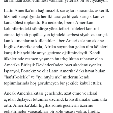
tarafından azad edilmesi vakaları yetersiz bir seviyedeydi.
Latin Amerika'nın bağımsızlık savaşları sırasında, askerlik
hizmeti karşılığında her iki tarafça birçok karışık kan ve
kara kölesi toplandı. Bu nedenle, İbero-Amerikan
kolonilerindeki sömürge yöneticileri, köleleri kontrol
etmek için alt popülasyon içindeki serbest siyah ve karışık
kan katmanlarını kullandılar. İber-Amerika'sının aksine
İngiliz Amerikasında, Afrika soyundan gelen tüm köleleri
karışık bir şekilde araya getirme eğilimindeydi. Kendi
ülkelerinde resmen yaşanan bu ırkçılıktan rahatsız olan
Amerika Birleşik Devletleri'nden bazı akademisyenler,
İspanyol, Portekiz ve elit Latin Amerika'daki hayat bulan
“hafif kölelik” ve “iyi huylu ırk” mitlerini kendi
toplumlarında hoş görülmeyen bir şekilde kabul ettiler.
Ancak Amerika kıtası genelinde, azat etme ve ırksal
açıdan dışlayıcı tutumlar üzerindeki kısıtlamalar zamanla
arttı. Amerika'daki İngiliz sömürgecilerin üzerine
geliştirmeler yapacakları bir köle yasası yoktu. İngiliz