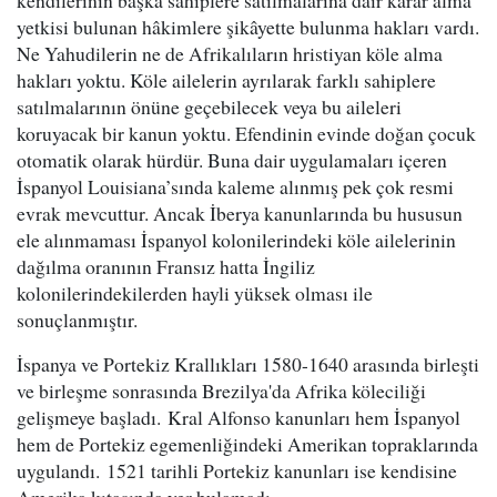
kendilerinin başka sahiplere satılmalarına dair karar alma
yetkisi bulunan hâkimlere şikâyette bulunma hakları vardı.
Ne Yahudilerin ne de Afrikalıların hristiyan köle alma
hakları yoktu. Köle ailelerin ayrılarak farklı sahiplere
satılmalarının önüne geçebilecek veya bu aileleri
koruyacak bir kanun yoktu. Efendinin evinde doğan çocuk
otomatik olarak hürdür. Buna dair uygulamaları içeren
İspanyol Louisiana’sında kaleme alınmış pek çok resmi
evrak mevcuttur. Ancak İberya kanunlarında bu hususun
ele alınmaması İspanyol kolonilerindeki köle ailelerinin
dağılma oranının Fransız hatta İngiliz
kolonilerindekilerden hayli yüksek olması ile
sonuçlanmıştır.
İspanya ve Portekiz Krallıkları 1580-1640 arasında birleşti
ve birleşme sonrasında Brezilya'da Afrika köleciliği
gelişmeye başladı. Kral Alfonso kanunları hem İspanyol
hem de Portekiz egemenliğindeki Amerikan topraklarında
uygulandı. 1521 tarihli Portekiz kanunları ise kendisine