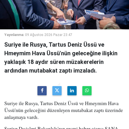
Yayınlanma:
09 Ağustos 2026 Pazar 23:47
Suriye ile Rusya, Tartus Deniz Üssü ve
Hmeymim Hava Üssü'nün geleceğine ilişkin
yaklaşık 18 aydır süren müzakerelerin
ardından mutabakat zaptı imzaladı.
Suriye ile Rusya, Tartus Deniz Üssü ve Hmeymim Hava
Üssü'nün geleceğini düzenleyen mutabakat zaptı üzerinde
anlaşmaya vardı.
Suriye Dışişleri Bakanlığı'nın resmi haber ajansı SANA