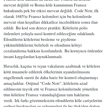
mevcut değildi ve Roma köle kanununun Fransız
hukukunda pek bir etkisi mevcut değildi. Code Noir, ilk
olarak 1685'te Fransız kolonileri için bu kolonilerde
mevcut olan koşulları dikkatlice inceledikten sonra ilan
edildi. Bu kod son derece pratikti. Kölelerin polis
önlemleri yoluyla nasıl kontrol edileceğine odaklandı.
Efendilerin kölelerini besleme ve giydirme
yükümlülüklerini belirledi ve efendinin köleyi
cezalandırma hakkını kısıtlandırdı. Bu koruyucu önlemler
insani kaygılardan kaynaklanmadı.
Hırsızlık, kaçma ve isyan vakalarını azaltmak ve kölelere
kötü muamele edilerek öfkelerinin uyandırılmasını
engellemek sureti ile daha bariz bir kontrol oluşturmayı
amaçladılar. Orijinal “Code Noir”, kölelerin azad
edilmesini teşvik etti ve Fransız kolonilerinde yönetilen
tüm kölelere Fransız vatandaşlığının tam haklarını
verdi. Irk farkı gözetmeksizin efendilerin köle cariyelerini
serbest bırakmaları ve evlenmeleri ile bu ilişkiden doğan