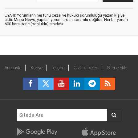
UYARI: Yorumların her türlü cezai ve hukuki sorumluluğu yazan kişiye
aittir. Mepa News, yapılan yorumlardan sorumlu değildir. Her bir yorum
600 karakterle (boşluklu) sınırlıdır.
Anasayfa
Künye
İletişim
Gizlilik İlkeleri
Sitene Ekle