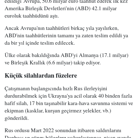
edildiği Avrupa, 50.6 milyar euro taahhüt ederek ilk kez
Amerika Birleşik Devletleri'nin (ABD) 42.1 milyar
euroluk taahhüdünü aştı.
Ancak Avrupa'nın taahhütleri birkaç yıla yayılırken,
ABD'nin taahhütlerinin tamamı ya zaten teslim edildi ya
da bir yıl içinde teslim edilecek.
Ülke olarak bakıldığında ABD'yi Almanya (17.1 milyar)
ve Birleşik Krallık (6.6 milyar) takip ediyor.
Küçük silahlardan füzelere
Çatışmanın başlangıcında hızlı Rus ilerleyişini
durdurabilmek için Ukrayna'ya acil olarak 40 binden fazla
hafif silah, 17 bin taşınabilir kara-hava savunma sistemi ve
ekipman (kasklar, kurşun geçirmez yelekler, vb.)
gönderildi.
Rus ordusu Mart 2022 sonundan itibaren saldırılarını
Donbass ve güney bölgelere yoğunlaştırınca, nisan ayında