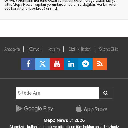
UYARI: Yorumların her türlü cezai ve hukuki sorumluluğu yazan kişiye
aittir. Mepa News, yapılan yorumlardan sorumlu değildir. Her bir yorum
600 karakterle (boşluklu) sınırlıdır.
Anasayfa
Künye
İletişim
Gizlilik İlkeleri
Sitene Ekle
Mepa News
© 2026
Sitemizde kullanılan içerik ve görsellerin tüm hakları saklıdır, izinsiz