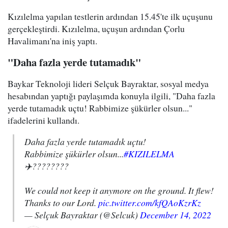
Kızılelma yapılan testlerin ardından 15.45'te ilk uçuşunu
gerçekleştirdi. Kızılelma, uçuşun ardından Çorlu
Havalimanı'na iniş yaptı.
"Daha fazla yerde tutamadık"
Baykar Teknoloji lideri Selçuk Bayraktar, sosyal medya
hesabından yaptığı paylaşımda konuyla ilgili,
"Daha fazla
yerde tutamadık uçtu! Rabbimize şükürler olsun..."
ifadelerini kullandı.
Daha fazla yerde tutamadık uçtu!
Rabbimize şükürler olsun...
#KIZILELMA
✈️????????
We could not keep it anymore on the ground. It flew!
Thanks to our Lord.
pic.twitter.com/kfQAoKzrKz
— Selçuk Bayraktar (@Selcuk)
December 14, 2022