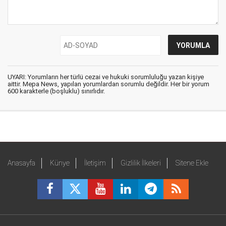
UYARI: Yorumların her türlü cezai ve hukuki sorumluluğu yazan kişiye
aittir. Mepa News, yapılan yorumlardan sorumlu değildir. Her bir yorum
600 karakterle (boşluklu) sınırlıdır.
Anasayfa
Künye
İletişim
Gizlilik İlkeleri
Sitene Ekle