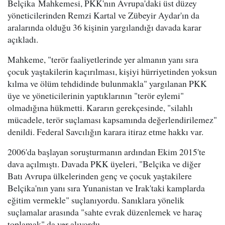
Belçika Mahkemesi, PKK'nın Avrupa'daki üst düzey
yöneticilerinden Remzi Kartal ve Zübeyir Aydar'ın da
aralarında olduğu 36 kişinin yargılandığı davada karar
açıkladı.
Mahkeme, "terör faaliyetlerinde yer almanın yanı sıra
çocuk yaştakilerin kaçırılması, kişiyi hürriyetinden yoksun
kılma ve ölüm tehdidinde bulunmakla" yargılanan PKK
üye ve yöneticilerinin yaptıklarının "terör eylemi"
olmadığına hükmetti. Kararın gerekçesinde, "silahlı
mücadele, terör suçlaması kapsamında değerlendirilemez"
denildi. Federal Savcılığın karara itiraz etme hakkı var.
2006'da başlayan soruşturmanın ardından Ekim 2015'te
dava açılmıştı. Davada PKK üyeleri, "Belçika ve diğer
Batı Avrupa ülkelerinden genç ve çocuk yaştakilere
Belçika'nın yanı sıra Yunanistan ve Irak'taki kamplarda
eğitim vermekle" suçlanıyordu. Sanıklara yönelik
suçlamalar arasında "sahte evrak düzenlemek ve haraç
toplamak" da yer alıyordu.