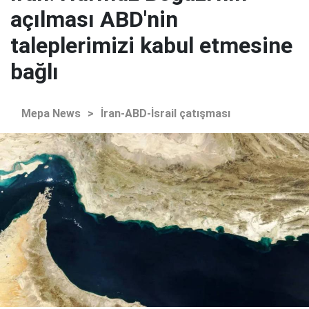
açılması ABD'nin
taleplerimizi kabul etmesine
bağlı
Mepa News
>
İran-ABD-İsrail çatışması