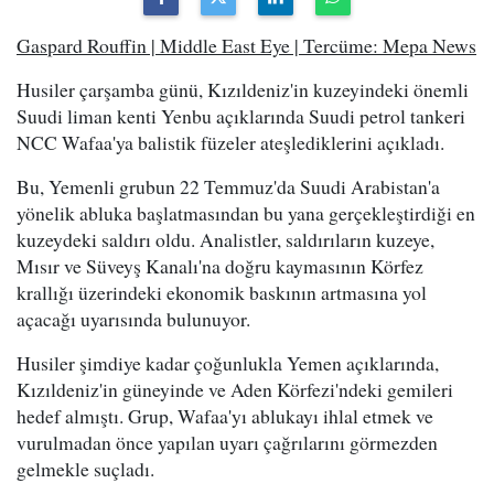
Gaspard Rouffin | Middle East Eye | Tercüme: Mepa News
Husiler çarşamba günü, Kızıldeniz'in kuzeyindeki önemli
Suudi liman kenti Yenbu açıklarında Suudi petrol tankeri
NCC Wafaa'ya balistik füzeler ateşlediklerini açıkladı.
Bu, Yemenli grubun 22 Temmuz'da Suudi Arabistan'a
yönelik abluka başlatmasından bu yana gerçekleştirdiği en
kuzeydeki saldırı oldu. Analistler, saldırıların kuzeye,
Mısır ve Süveyş Kanalı'na doğru kaymasının Körfez
krallığı üzerindeki ekonomik baskının artmasına yol
açacağı uyarısında bulunuyor.
Husiler şimdiye kadar çoğunlukla Yemen açıklarında,
Kızıldeniz'in güneyinde ve Aden Körfezi'ndeki gemileri
hedef almıştı. Grup, Wafaa'yı ablukayı ihlal etmek ve
vurulmadan önce yapılan uyarı çağrılarını görmezden
gelmekle suçladı.