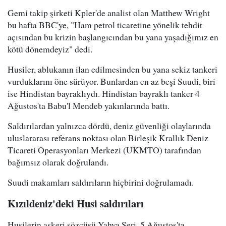
Gemi takip şirketi Kpler'de analist olan Matthew Wright
bu hafta BBC'ye, "Ham petrol ticaretine yönelik tehdit
açısından bu krizin başlangıcından bu yana yaşadığımız en
kötü dönemdeyiz" dedi.
Husiler, ablukanın ilan edilmesinden bu yana sekiz tankeri
vurduklarını öne sürüyor. Bunlardan en az beşi Suudi, biri
ise Hindistan bayraklıydı. Hindistan bayraklı tanker 4
Ağustos'ta Babu'l Mendeb yakınlarında battı.
Saldırılardan yalnızca dördü, deniz güvenliği olaylarında
uluslararası referans noktası olan Birleşik Krallık Deniz
Ticareti Operasyonları Merkezi (UKMTO) tarafından
bağımsız olarak doğrulandı.
Suudi makamları saldırıların hiçbirini doğrulamadı.
Kızıldeniz'deki Husi saldırıları
Husilerin askeri sözcüsü Yahya Seri, 5 Ağustos'ta