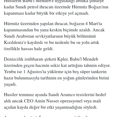
Husilerin Babu'l Mendeb'e uyguladığı abluka şimdiye
kadar Suudi petrol ihracatı üzerinde Hürmüz Boğazı'nın
kapanması kadar büyük bir etkiye yol açmadı.
Hürmüz üzerinden yapılan ihracat, boğazın 4 Mart'ta
kapanmasından bu yana keskin biçimde azaldı. Ancak
Suudi Arabistan sevkiyatlarının büyük bölümünü
Kızıldeniz'e kaydırdı ve bu nedenle bu su yolu artık
özellikle hassas hale geldi.
Denizcilik istihbaratı şirketi Kpler, Babu'l Mendeb
üzerinden geçen hacmin sekiz kat arttığını tahmin ediyor.
Yenbu ise 1 Ağustos'ta yükleme için beş süper tankerin
hazır bulunmasıyla tarihinin en yoğun günlerinden birini
yaşadı.
Husiler temmuz ayında Saudi Aramco tesislerini hedef
aldı ancak CEO Amin Nasser operasyonel veya mali
açıdan kayda değer bir etki yaşanmadığını söyledi.