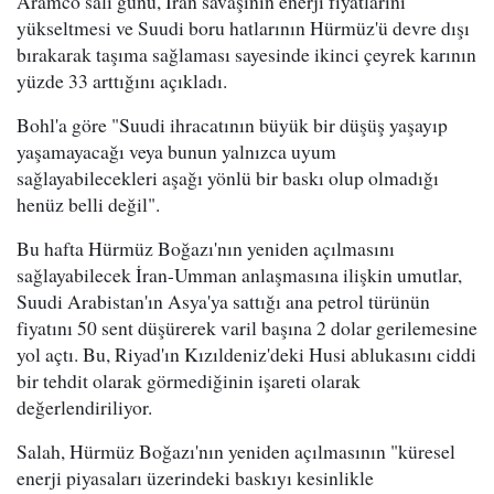
Aramco salı günü, İran savaşının enerji fiyatlarını
yükseltmesi ve Suudi boru hatlarının Hürmüz'ü devre dışı
bırakarak taşıma sağlaması sayesinde ikinci çeyrek karının
yüzde 33 arttığını açıkladı.
Bohl'a göre "Suudi ihracatının büyük bir düşüş yaşayıp
yaşamayacağı veya bunun yalnızca uyum
sağlayabilecekleri aşağı yönlü bir baskı olup olmadığı
henüz belli değil".
Bu hafta Hürmüz Boğazı'nın yeniden açılmasını
sağlayabilecek İran-Umman anlaşmasına ilişkin umutlar,
Suudi Arabistan'ın Asya'ya sattığı ana petrol türünün
fiyatını 50 sent düşürerek varil başına 2 dolar gerilemesine
yol açtı. Bu, Riyad'ın Kızıldeniz'deki Husi ablukasını ciddi
bir tehdit olarak görmediğinin işareti olarak
değerlendiriliyor.
Salah, Hürmüz Boğazı'nın yeniden açılmasının "küresel
enerji piyasaları üzerindeki baskıyı kesinlikle