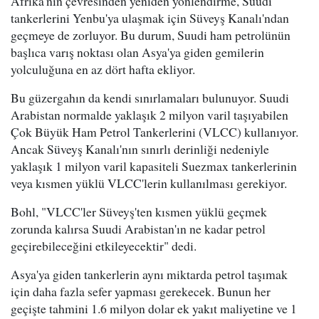
Afrika'nın çevresinden yeniden yönlendirme, Suudi
tankerlerini Yenbu'ya ulaşmak için Süveyş Kanalı'ndan
geçmeye de zorluyor. Bu durum, Suudi ham petrolünün
başlıca varış noktası olan Asya'ya giden gemilerin
yolculuğuna en az dört hafta ekliyor.
Bu güzergahın da kendi sınırlamaları bulunuyor. Suudi
Arabistan normalde yaklaşık 2 milyon varil taşıyabilen
Çok Büyük Ham Petrol Tankerlerini (VLCC) kullanıyor.
Ancak Süveyş Kanalı'nın sınırlı derinliği nedeniyle
yaklaşık 1 milyon varil kapasiteli Suezmax tankerlerinin
veya kısmen yüklü VLCC'lerin kullanılması gerekiyor.
Bohl, "VLCC'ler Süveyş'ten kısmen yüklü geçmek
zorunda kalırsa Suudi Arabistan'ın ne kadar petrol
geçirebileceğini etkileyecektir" dedi.
Asya'ya giden tankerlerin aynı miktarda petrol taşımak
için daha fazla sefer yapması gerekecek. Bunun her
geçişte tahmini 1.6 milyon dolar ek yakıt maliyetine ve 1