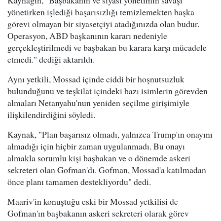
Kaynağın, "Başbakanın ve siyasi yönetimin savaşı
yönetirken işlediği başarısızlığı temizlemekten başka
görevi olmayan bir siyasetçiyi atadığınızda olan budur.
Operasyon, ABD başkanının kararı nedeniyle
gerçekleştirilmedi ve başbakan bu karara karşı mücadele
etmedi." dediği aktarıldı.
Aynı yetkili, Mossad içinde ciddi bir hoşnutsuzluk
bulunduğunu ve teşkilat içindeki bazı isimlerin görevden
almaları Netanyahu'nun yeniden seçilme girişimiyle
ilişkilendirdiğini söyledi.
Kaynak, "Plan başarısız olmadı, yalnızca Trump'ın onayını
almadığı için hiçbir zaman uygulanmadı. Bu onayı
almakla sorumlu kişi başbakan ve o dönemde askeri
sekreteri olan Gofman'dı. Gofman, Mossad'a katılmadan
önce planı tamamen destekliyordu" dedi.
Maariv'in konuştuğu eski bir Mossad yetkilisi de
Gofman'ın başbakanın askeri sekreteri olarak görev