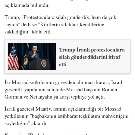
açıklamada bulundu.
Trump, "Protestoculara silah gönderdik, hem de çok
sayıda" dedi ve "Kürtlerin silahları kendilerine
sakladığını" iddia etti.
Trump İranlı protestoculara
silah gönderdiklerini itiraf
etti
İki Mossad yetkilisinin görevden alınması kararı, İsrail
güvenlik yapılanması içinde Mossad başkanı Roman
Gofman ve Netanyahu'ya karşı tepkiye yol açtı.
İsrail gazetesi Maariv, ismini açıklamadığı bir Mossad
yetkilisinin "başbakanın istihbarat teşkilatını mahvettiğini
söylediğini" aktardı.