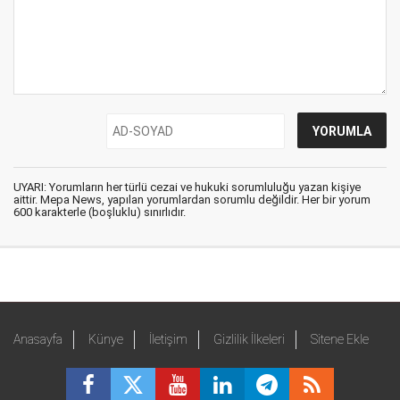
UYARI: Yorumların her türlü cezai ve hukuki sorumluluğu yazan kişiye
aittir. Mepa News, yapılan yorumlardan sorumlu değildir. Her bir yorum
600 karakterle (boşluklu) sınırlıdır.
Anasayfa
Künye
İletişim
Gizlilik İlkeleri
Sitene Ekle