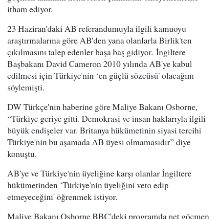
itham ediyor.
23 Haziran'daki AB referandumuyla ilgili kamuoyu
araştırmalarına göre AB'den yana olanlarla Birlik'ten
çıkılmasını talep edenler başa baş gidiyor. İngiltere
Başbakanı David Cameron 2010 yılında AB'ye kabul
edilmesi için Türkiye'nin ‘en güçlü sözcüsü' olacağını
söylemişti.
DW Türkçe'nin haberine göre Maliye Bakanı Osborne,
“Türkiye geriye gitti. Demokrasi ve insan haklarıyla ilgili
büyük endişeler var. Britanya hükümetinin siyasi tercihi
Türkiye'nin bu aşamada AB üyesi olmamasıdır” diye
konuştu.
AB'ye ve Türkiye'nin üyeliğine karşı olanlar İngiltere
hükümetinden ‘Türkiye'nin üyeliğini veto edip
etmeyeceğini' öğrenmek istiyor.
Maliye Bakanı Osborne BBC'deki programda net göçmen