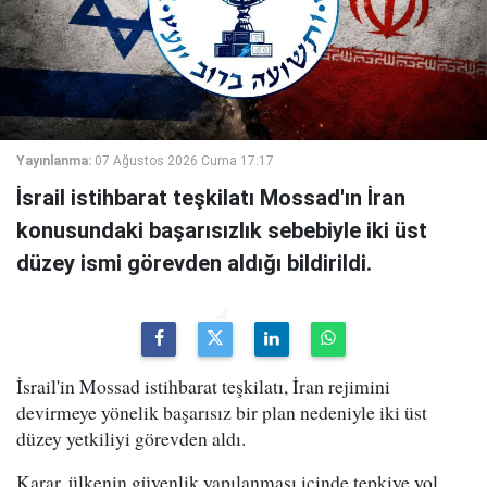
Yayınlanma:
07 Ağustos 2026 Cuma 17:17
İsrail istihbarat teşkilatı Mossad'ın İran
konusundaki başarısızlık sebebiyle iki üst
düzey ismi görevden aldığı bildirildi.
İsrail'in Mossad istihbarat teşkilatı, İran rejimini
devirmeye yönelik başarısız bir plan nedeniyle iki üst
düzey yetkiliyi görevden aldı.
Karar, ülkenin güvenlik yapılanması içinde tepkiye yol