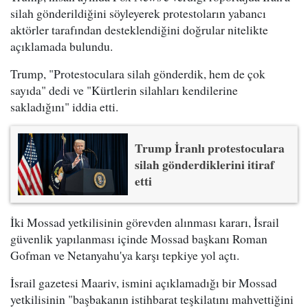
silah gönderildiğini söyleyerek protestoların yabancı
aktörler tarafından desteklendiğini doğrular nitelikte
açıklamada bulundu.
Trump, "Protestoculara silah gönderdik, hem de çok
sayıda" dedi ve "Kürtlerin silahları kendilerine
sakladığını" iddia etti.
Trump İranlı protestoculara
silah gönderdiklerini itiraf
etti
İki Mossad yetkilisinin görevden alınması kararı, İsrail
güvenlik yapılanması içinde Mossad başkanı Roman
Gofman ve Netanyahu'ya karşı tepkiye yol açtı.
İsrail gazetesi Maariv, ismini açıklamadığı bir Mossad
yetkilisinin "başbakanın istihbarat teşkilatını mahvettiğini