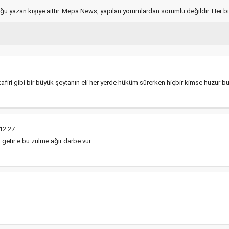
ğu yazan kişiye aittir. Mepa News, yapılan yorumlardan sorumlu değildir. Her bir 
1
kafiri gibi bir büyük şeytanın eli her yerde hüküm sürerken hiçbir kimse huzur 
12:27
 getir e bu zulme ağır darbe vur