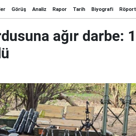
ler
Görüş
Analiz
Rapor
Tarih
Biyografi
Röport
rdusuna ağır darbe: 
dü