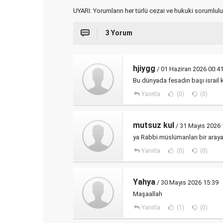
UYARI: Yorumların her türlü cezai ve hukuki sorumlulu
3 Yorum
hjiygg
/ 01 Haziran 2026 00:4
Bu dünyada fesadın başı israil 
Yanıtla
(0)
(0)
mutsuz kul
/ 31 Mayıs 2026 
ya Rabbi müslümanları bir araya
Yanıtla
(0)
(0)
Yahya
/ 30 Mayıs 2026 15:39
Maşaallah
Yanıtla
(1)
(0)