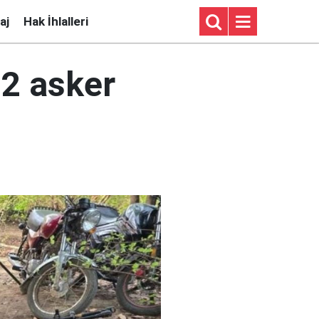
aj
Hak İhlalleri
12 asker