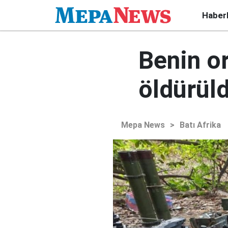
Haber
Benin o
öldürül
Mepa News
>
Batı Afrika