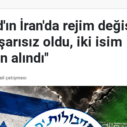
ın İran'da rejim deği
şarısız oldu, iki isim
 alındı"
ail çatışması