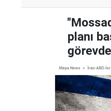
"Mossad'
planı ba
görevden
Mepa News
>
İran-ABD-İsr