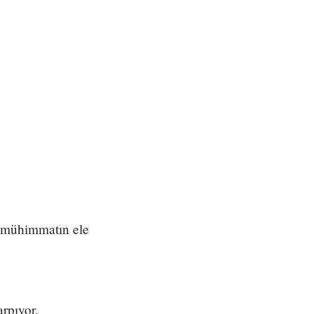
ve mühimmatın ele
arpıyor.