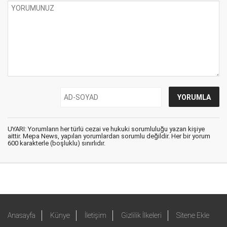
UYARI: Yorumların her türlü cezai ve hukuki sorumluluğu yazan kişiye
aittir. Mepa News, yapılan yorumlardan sorumlu değildir. Her bir yorum
600 karakterle (boşluklu) sınırlıdır.
Anasayfa
Künye
İletişim
Gizlilik İlkeleri
Sitene Ekle