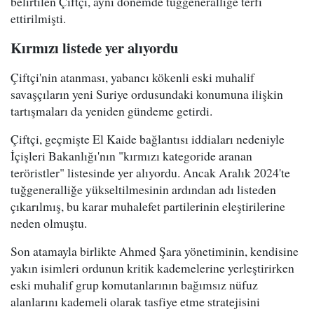
belirtilen Çiftçi, aynı dönemde tuğgeneralliğe terfi
ettirilmişti.
Kırmızı listede yer alıyordu
Çiftçi'nin atanması, yabancı kökenli eski muhalif
savaşçıların yeni Suriye ordusundaki konumuna ilişkin
tartışmaları da yeniden gündeme getirdi.
Çiftçi, geçmişte El Kaide bağlantısı iddiaları nedeniyle
İçişleri Bakanlığı'nın "kırmızı kategoride aranan
teröristler" listesinde yer alıyordu. Ancak Aralık 2024'te
tuğgeneralliğe yükseltilmesinin ardından adı listeden
çıkarılmış, bu karar muhalefet partilerinin eleştirilerine
neden olmuştu.
Son atamayla birlikte Ahmed Şara yönetiminin, kendisine
yakın isimleri ordunun kritik kademelerine yerleştirirken
eski muhalif grup komutanlarının bağımsız nüfuz
alanlarını kademeli olarak tasfiye etme stratejisini