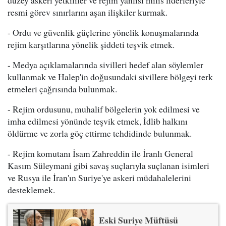
düzey askeri yetkililer ve rejim yanlısı milis liderleriyle
resmi görev sınırlarını aşan ilişkiler kurmak.
- Ordu ve güvenlik güçlerine yönelik konuşmalarında
rejim karşıtlarına yönelik şiddeti teşvik etmek.
- Medya açıklamalarında sivilleri hedef alan söylemler
kullanmak ve Halep'in doğusundaki sivillere bölgeyi terk
etmeleri çağrısında bulunmak.
- Rejim ordusunu, muhalif bölgelerin yok edilmesi ve
imha edilmesi yönünde teşvik etmek, İdlib halkını
öldürme ve zorla göç ettirme tehdidinde bulunmak.
- Rejim komutanı İsam Zahreddin ile İranlı General
Kasım Süleymani gibi savaş suçlarıyla suçlanan isimleri
ve Rusya ile İran'ın Suriye'ye askeri müdahalelerini
desteklemek.
Eski Suriye Müftüsü