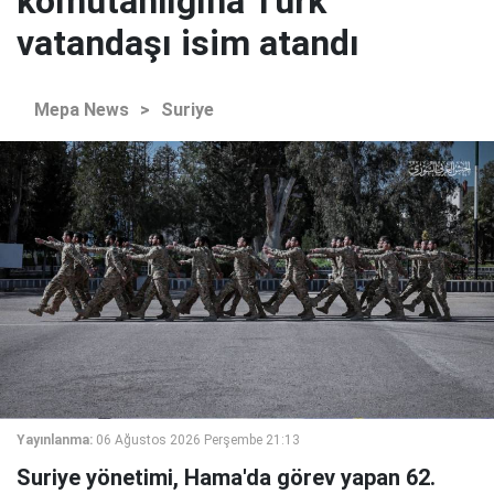
komutanlığına Türk
vatandaşı isim atandı
Mepa News
>
Suriye
Yayınlanma:
06 Ağustos 2026 Perşembe 21:13
Suriye yönetimi, Hama'da görev yapan 62.