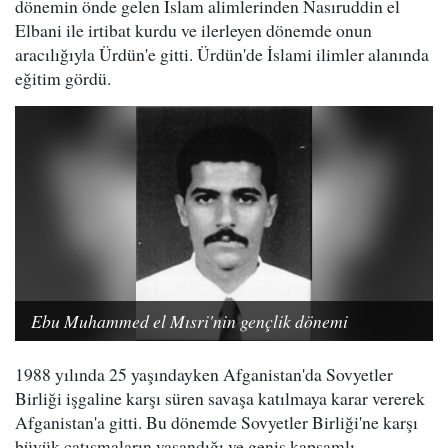
dönemin önde gelen İslam alimlerinden Nasıruddin el
Elbani ile irtibat kurdu ve ilerleyen dönemde onun
aracılığıyla Ürdün'e gitti. Ürdün'de İslami ilimler alanında
eğitim gördü.
Ebu Muhammed el Mısri'nin gençlik dönemi
1988 yılında 25 yaşındayken Afganistan'da Sovyetler
Birliği işgaline karşı süren savaşa katılmaya karar vererek
Afganistan'a gitti. Bu dönemde Sovyetler Birliği'ne karşı
büyük çatışmaların yaşandığı ve geniş kapsamlı