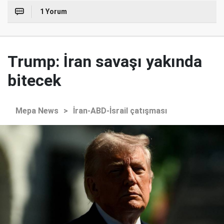
1 Yorum
Trump: İran savaşı yakında
bitecek
Mepa News
>
İran-ABD-İsrail çatışması