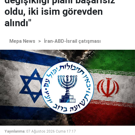
değişikliği planı başarısız
oldu, iki isim görevden
alındı"
Mepa News
>
İran-ABD-İsrail çatışması
Yayınlanma:
07 Ağustos 2026 Cuma 17:17