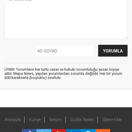
UYARI: Yorumların her türlü cezai ve hukuki sorumluluğu yazan kişiye
aittir. Mepa News, yapılan yorumlardan sorumlu değildir. Her bir yorum
600 karakterle (boşluklu) sınırlıdır.
Anasayfa
Künye
İletişim
Gizlilik İlkeleri
Sitene Ekle