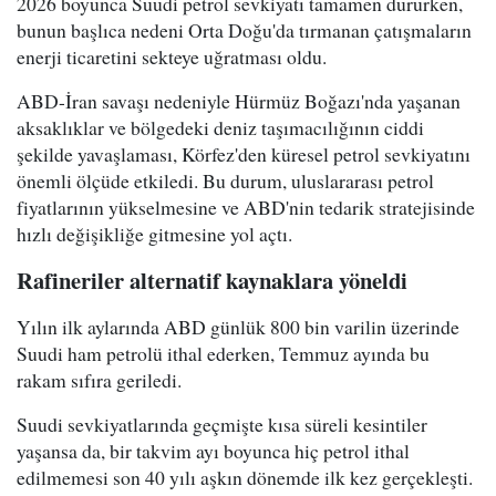
2026 boyunca Suudi petrol sevkiyatı tamamen dururken,
bunun başlıca nedeni Orta Doğu'da tırmanan çatışmaların
enerji ticaretini sekteye uğratması oldu.
ABD-İran savaşı nedeniyle Hürmüz Boğazı'nda yaşanan
aksaklıklar ve bölgedeki deniz taşımacılığının ciddi
şekilde yavaşlaması, Körfez'den küresel petrol sevkiyatını
önemli ölçüde etkiledi. Bu durum, uluslararası petrol
fiyatlarının yükselmesine ve ABD'nin tedarik stratejisinde
hızlı değişikliğe gitmesine yol açtı.
Rafineriler alternatif kaynaklara yöneldi
Yılın ilk aylarında ABD günlük 800 bin varilin üzerinde
Suudi ham petrolü ithal ederken, Temmuz ayında bu
rakam sıfıra geriledi.
Suudi sevkiyatlarında geçmişte kısa süreli kesintiler
yaşansa da, bir takvim ayı boyunca hiç petrol ithal
edilmemesi son 40 yılı aşkın dönemde ilk kez gerçekleşti.