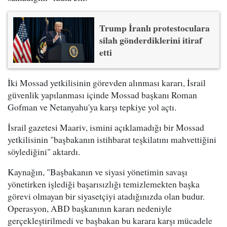
Trump İranlı protestoculara
silah gönderdiklerini itiraf
etti
İki Mossad yetkilisinin görevden alınması kararı, İsrail
güvenlik yapılanması içinde Mossad başkanı Roman
Gofman ve Netanyahu'ya karşı tepkiye yol açtı.
İsrail gazetesi Maariv, ismini açıklamadığı bir Mossad
yetkilisinin "başbakanın istihbarat teşkilatını mahvettiğini
söylediğini" aktardı.
Kaynağın, "Başbakanın ve siyasi yönetimin savaşı
yönetirken işlediği başarısızlığı temizlemekten başka
görevi olmayan bir siyasetçiyi atadığınızda olan budur.
Operasyon, ABD başkanının kararı nedeniyle
gerçekleştirilmedi ve başbakan bu karara karşı mücadele