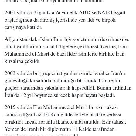
alınarak başına 10 milyon dolar ödül konuldu.
2001 yılında Afganistan'a yönelik ABD ve NATO işgali
başladığında da direniş içerisinde yer aldı ve birçok
çatışmaya katıldı.
Afganistan'daki İslam Emirliği yönetiminin devrilmesi ve
cihat yanlılarının kırsal bölgelere çekilmesi üzerine, Ebu
Muhammed el Mısri de bazı lider isimlerle birlikte İran
kırsalına çekildi.
2003 yılında bir grup cihat yanlısı isimle beraber İran'ın
güneydoğu kırsalında bulunduğu bir sırada İran rejimi
güçleri tarafından yakalanarak hapsedildi. Bunun ardından
İran'da 12 yıl boyunca sürecek hapis hayatı başladı.
2015 yılında Ebu Muhammed el Mısri bir esir takası
sonucu diğer bazı El Kaide liderleriyle birlikte serbest
bırakıldı ancak zorunlu ikamete tabi tutuldu. Esir takası,
Yemen'de İranlı bir diplomatın El Kaide tarafından