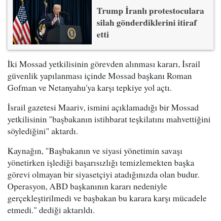
Trump İranlı protestoculara
silah gönderdiklerini itiraf
etti
İki Mossad yetkilisinin görevden alınması kararı, İsrail
güvenlik yapılanması içinde Mossad başkanı Roman
Gofman ve Netanyahu'ya karşı tepkiye yol açtı.
İsrail gazetesi Maariv, ismini açıklamadığı bir Mossad
yetkilisinin "başbakanın istihbarat teşkilatını mahvettiğini
söylediğini" aktardı.
Kaynağın, "Başbakanın ve siyasi yönetimin savaşı
yönetirken işlediği başarısızlığı temizlemekten başka
görevi olmayan bir siyasetçiyi atadığınızda olan budur.
Operasyon, ABD başkanının kararı nedeniyle
gerçekleştirilmedi ve başbakan bu karara karşı mücadele
etmedi." dediği aktarıldı.