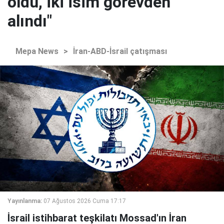
oldu, iki isim görevden
alındı"
Mepa News
>
İran-ABD-İsrail çatışması
Yayınlanma:
07 Ağustos 2026 Cuma 17:17
İsrail istihbarat teşkilatı Mossad'ın İran