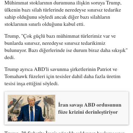
Mühimmat stoklarının durumuna ilişkin soruya Trump,
ülkenin bazı silah türlerinde neredeyse sınırsız tedarike
sahip olduğunu söyledi ancak diğer bazı silahların
stoklarının sınırlı olduğunu kabul etti.
Trump, "Çok güçlü bazı mühimmat türlerimiz var ve
bunlarda sınırsız, neredeyse sınırsız tedarikimiz
bulunuyor. Bazı diğerlerinde ise durum biraz daha sıkışık"
dedi.
Trump ayrıca ABD'li savunma şirketlerinin Patriot ve
Tomahawk füzeleri için tesisler dahil daha fazla üretim
tesisi inşa ettiğini söyledi.
İran savaşı ABD ordusunun
füze krizini derinleştiriyor
Trump, 28 Şubat'ta İran'a yönelik saldırının başlamasının