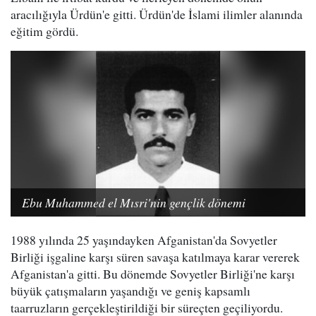
aracılığıyla Ürdün'e gitti. Ürdün'de İslami ilimler alanında
eğitim gördü.
Ebu Muhammed el Mısri'nin gençlik dönemi
1988 yılında 25 yaşındayken Afganistan'da Sovyetler
Birliği işgaline karşı süren savaşa katılmaya karar vererek
Afganistan'a gitti. Bu dönemde Sovyetler Birliği'ne karşı
büyük çatışmaların yaşandığı ve geniş kapsamlı
taarruzların gerçekleştirildiği bir süreçten geçiliyordu.