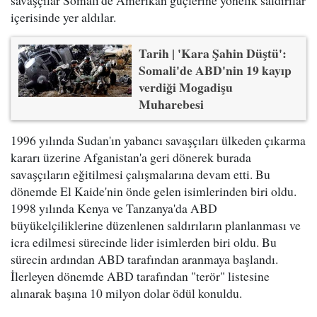
savaşçılar Somali'de Amerikan güçlerine yönelik saldırılar
içerisinde yer aldılar.
Tarih | 'Kara Şahin Düştü':
Somali'de ABD'nin 19 kayıp
verdiği Mogadişu
Muharebesi
1996 yılında Sudan'ın yabancı savaşçıları ülkeden çıkarma
kararı üzerine Afganistan'a geri dönerek burada
savaşçıların eğitilmesi çalışmalarına devam etti. Bu
dönemde El Kaide'nin önde gelen isimlerinden biri oldu.
1998 yılında Kenya ve Tanzanya'da ABD
büyükelçiliklerine düzenlenen saldırıların planlanması ve
icra edilmesi sürecinde lider isimlerden biri oldu. Bu
sürecin ardından ABD tarafından aranmaya başlandı.
İlerleyen dönemde ABD tarafından "terör" listesine
alınarak başına 10 milyon dolar ödül konuldu.