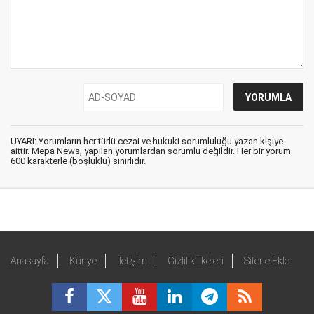
UYARI: Yorumların her türlü cezai ve hukuki sorumluluğu yazan kişiye
aittir. Mepa News, yapılan yorumlardan sorumlu değildir. Her bir yorum
600 karakterle (boşluklu) sınırlıdır.
Anasayfa
Künye
İletişim
Gizlilik İlkeleri
Sitene Ekle