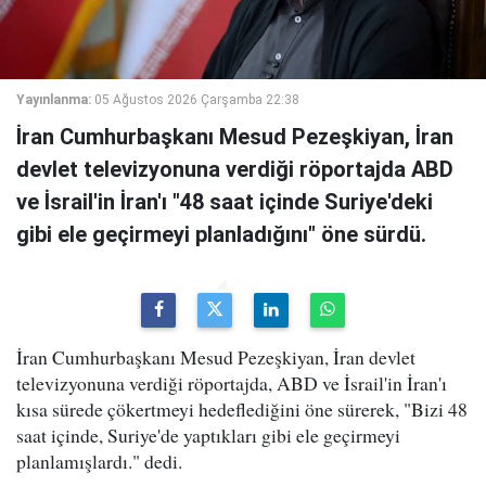
Yayınlanma:
05 Ağustos 2026 Çarşamba 22:38
İran Cumhurbaşkanı Mesud Pezeşkiyan, İran
devlet televizyonuna verdiği röportajda ABD
ve İsrail'in İran'ı "48 saat içinde Suriye'deki
gibi ele geçirmeyi planladığını" öne sürdü.
İran Cumhurbaşkanı Mesud Pezeşkiyan, İran devlet
televizyonuna verdiği röportajda, ABD ve İsrail'in İran'ı
kısa sürede çökertmeyi hedeflediğini öne sürerek, "Bizi 48
saat içinde, Suriye'de yaptıkları gibi ele geçirmeyi
planlamışlardı." dedi.