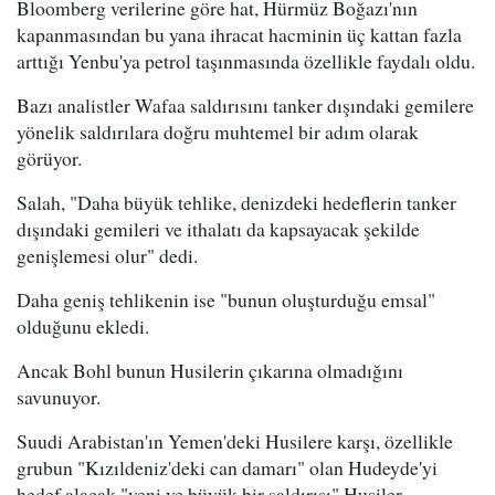
Bloomberg verilerine göre hat, Hürmüz Boğazı'nın
kapanmasından bu yana ihracat hacminin üç kattan fazla
arttığı Yenbu'ya petrol taşınmasında özellikle faydalı oldu.
Bazı analistler Wafaa saldırısını tanker dışındaki gemilere
yönelik saldırılara doğru muhtemel bir adım olarak
görüyor.
Salah, "Daha büyük tehlike, denizdeki hedeflerin tanker
dışındaki gemileri ve ithalatı da kapsayacak şekilde
genişlemesi olur" dedi.
Daha geniş tehlikenin ise "bunun oluşturduğu emsal"
olduğunu ekledi.
Ancak Bohl bunun Husilerin çıkarına olmadığını
savunuyor.
Suudi Arabistan'ın Yemen'deki Husilere karşı, özellikle
grubun "Kızıldeniz'deki can damarı" olan Hudeyde'yi
hedef alacak "yeni ve büyük bir saldırısı" Husiler