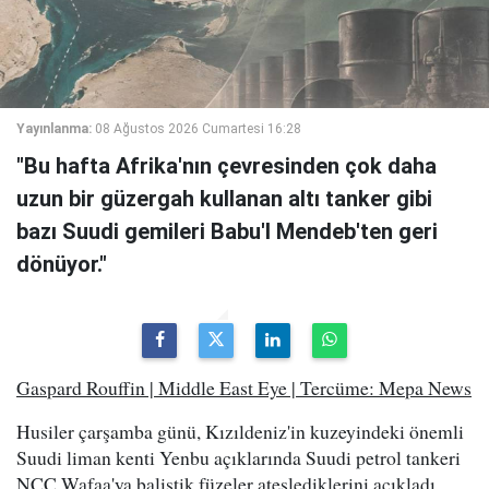
Yayınlanma:
08 Ağustos 2026 Cumartesi 16:28
"Bu hafta Afrika'nın çevresinden çok daha
uzun bir güzergah kullanan altı tanker gibi
bazı Suudi gemileri Babu'l Mendeb'ten geri
dönüyor."
Gaspard Rouffin | Middle East Eye | Tercüme: Mepa News
Husiler çarşamba günü, Kızıldeniz'in kuzeyindeki önemli
Suudi liman kenti Yenbu açıklarında Suudi petrol tankeri
NCC Wafaa'ya balistik füzeler ateşlediklerini açıkladı.