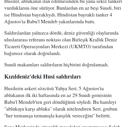
Husiler, ablukanın ilan edilmesinden bu yana sekiz tankeri
vurduklarını öne sürüyor. Bunlardan en az beşi Suudi, biri
ise Hindistan bayraklıydı. Hindistan bayraklı tanker 4
Ağustos'ta Babu'l Mendeb yakınlarında battı.
Saldırılardan yalnızca dördü, deniz güvenliği olaylarında
uluslararası referans noktası olan Birleşik Krallık Deniz
Ticareti Operasyonları Merkezi (UKMTO) tarafından
bağımsız olarak doğrulandı.
Suudi makamları saldırıların hiçbirini doğrulamadı.
Kızıldeniz'deki Husi saldırıları
Husilerin askeri sözcüsü Yahya Seri, 5 Ağustos'ta
ablukanın ilk iki haftasında en az 29 Suudi gemisinin
Babu'l Mendeb'ten geri döndüğünü söyledi. Bu hamleyi
"ablukaya karşı abluka" olarak nitelendiren Seri, grubun
"her tırmanışa tırmanışla karşılık vereceğini" belirtti.
Sana Merkezinde güvenlik meseleleri araştırmacısı Salah