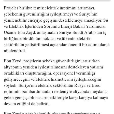
Projeler birlikte temiz elektrik üretimini artırmayı,
şebekenin güvenilirliğini iyileştirmeyi ve Suriye'nin
yenilenebilir enerjiye geçişini desteklemeyi amaçlıyor. Su
ve Elektrik İşlerinden Sorumlu Enerji Bakan Yardımcısı
Usame Ebu Zeyd, anlaşmaları Suriye-Suudi Arabistan iş
birliğinde bir dönüm noktası ve ülkenin elektrik
sektörünün geliştirilmesi açısından önemli bir adım olarak
nitelendirdi.
Ebu Zeyd, projelerin şebeke güvenilirliğini artırırken
altyapının yeniden iyileştirilmesini destekleyen yatırım
ortaklıkları oluşturacağını, operasyonel verimliliği
geliştireceğini ve elektrik hizmetlerini iyileştireceğini
söyledi. Suriye'nin elektrik sektörünün Rusya ve Esed
rejiminin bombardımanları nedeniyle altyapıda meydana
gelen geniş çaplı hasarın etkileriyle karşı karşıya kalmaya
devam ettiğini de belirtti.
Ebu Zeyd'e göre bakanlık, ekonomik toparlanmayı ve