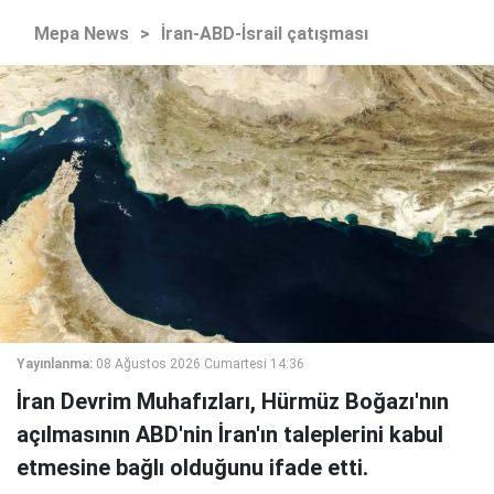
Mepa News
>
İran-ABD-İsrail çatışması
Yayınlanma:
08 Ağustos 2026 Cumartesi 14:36
İran Devrim Muhafızları, Hürmüz Boğazı'nın
açılmasının ABD'nin İran'ın taleplerini kabul
etmesine bağlı olduğunu ifade etti.