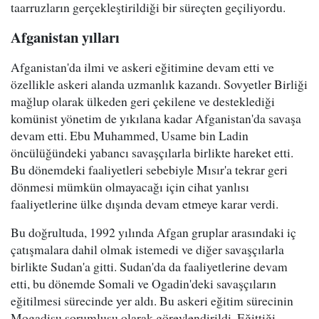
taarruzların gerçekleştirildiği bir süreçten geçiliyordu.
Afganistan yılları
Afganistan'da ilmi ve askeri eğitimine devam etti ve
özellikle askeri alanda uzmanlık kazandı. Sovyetler Birliği
mağlup olarak ülkeden geri çekilene ve desteklediği
komünist yönetim de yıkılana kadar Afganistan'da savaşa
devam etti. Ebu Muhammed, Usame bin Ladin
öncülüğündeki yabancı savaşçılarla birlikte hareket etti.
Bu dönemdeki faaliyetleri sebebiyle Mısır'a tekrar geri
dönmesi mümkün olmayacağı için cihat yanlısı
faaliyetlerine ülke dışında devam etmeye karar verdi.
Bu doğrultuda, 1992 yılında Afgan gruplar arasındaki iç
çatışmalara dahil olmak istemedi ve diğer savaşçılarla
birlikte Sudan'a gitti. Sudan'da da faaliyetlerine devam
etti, bu dönemde Somali ve Ogadin'deki savaşçıların
eğitilmesi sürecinde yer aldı. Bu askeri eğitim sürecinin
Mogadişu sorumlusu olarak görevlendirildi. Eğittiği