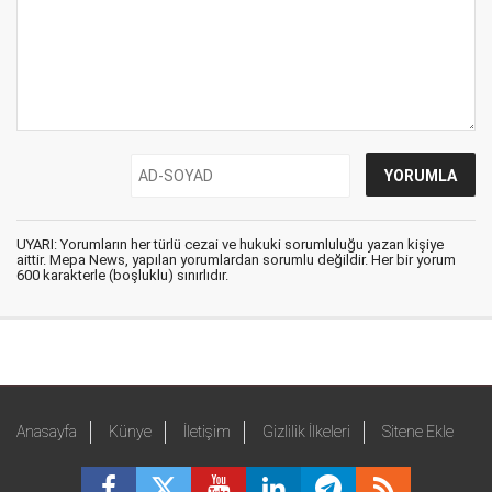
UYARI: Yorumların her türlü cezai ve hukuki sorumluluğu yazan kişiye
aittir. Mepa News, yapılan yorumlardan sorumlu değildir. Her bir yorum
600 karakterle (boşluklu) sınırlıdır.
Anasayfa
Künye
İletişim
Gizlilik İlkeleri
Sitene Ekle