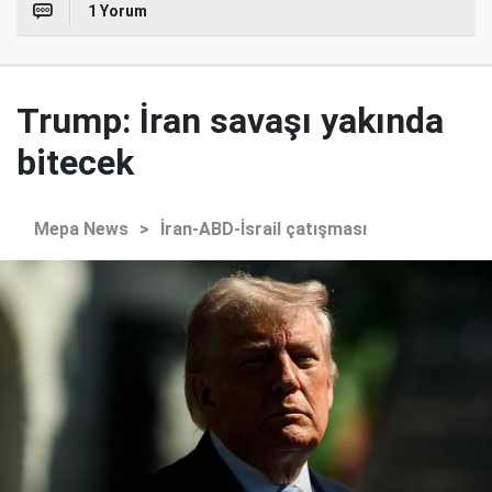
1 Yorum
Trump: İran savaşı yakında
bitecek
Mepa News
>
İran-ABD-İsrail çatışması