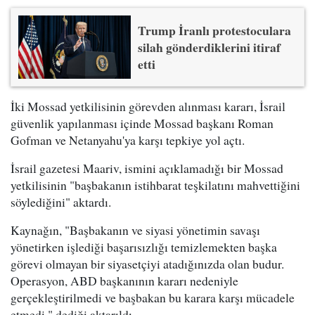
Trump İranlı protestoculara
silah gönderdiklerini itiraf
etti
İki Mossad yetkilisinin görevden alınması kararı, İsrail
güvenlik yapılanması içinde Mossad başkanı Roman
Gofman ve Netanyahu'ya karşı tepkiye yol açtı.
İsrail gazetesi Maariv, ismini açıklamadığı bir Mossad
yetkilisinin "başbakanın istihbarat teşkilatını mahvettiğini
söylediğini" aktardı.
Kaynağın, "Başbakanın ve siyasi yönetimin savaşı
yönetirken işlediği başarısızlığı temizlemekten başka
görevi olmayan bir siyasetçiyi atadığınızda olan budur.
Operasyon, ABD başkanının kararı nedeniyle
gerçekleştirilmedi ve başbakan bu karara karşı mücadele
etmedi." dediği aktarıldı.