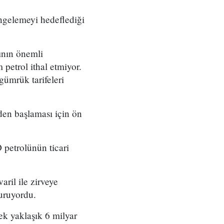
engelemeyi hedeflediği
sının önemli
petrol ithal etmiyor.
gümrük tarifeleri
iden başlaması için ön
 petrolünün ticari
aril ile zirveye
turuyordu.
ek yaklaşık 6 milyar