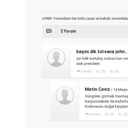
UYARI: Yorumların her türlü cezai ve hukuki sorumlulu
2 Yorum
başını dik tutsana john..
çin halk kurtuluş ordusu'nun o
ezik president..
Yanıtla
(0)
(0)
Metin Ceviz
/ 14 Mayıs
Süngüleri görmek travmay
Karşısındakiler de muhafız 
Korkmasını doğal karşılam
Yanıtla
(0)
(0)