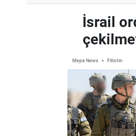
İsrail 
çekilme
Mepa News
>
Filistin