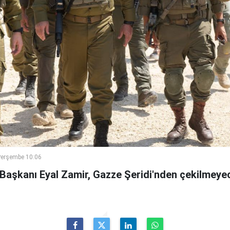
Perşembe 10:06
 Başkanı Eyal Zamir, Gazze Şeridi'nden çekilmeyec