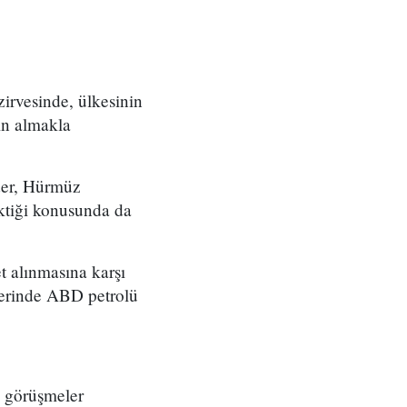
irvesinde, ülkesinin
ın almakla
der, Hürmüz
ektiği konusunda da
t alınmasına karşı
lerinde ABD petrolü
n görüşmeler