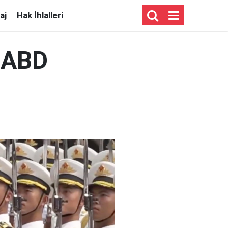
aj
Hak İhlalleri
a ABD