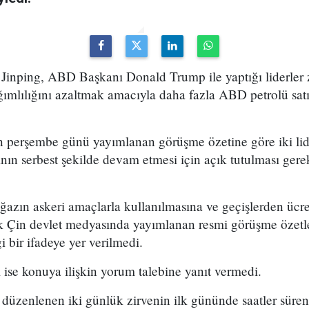
Jinping, ABD Başkanı Donald Trump ile yaptığı liderler z
mlılığını azaltmak amacıyla daha fazla ABD petrolü sat
n perşembe günü yayımlanan görüşme özetine göre iki li
ının serbest şekilde devam etmesi için açık tutulması ger
azın askeri amaçlarla kullanılmasına ve geçişlerden ücre
ncak Çin devlet medyasında yayımlanan resmi görüşme özet
i bir ifadeye yer verilmedi.
ı ise konuya ilişkin yorum talebine yanıt vermedi.
 düzenlenen iki günlük zirvenin ilk gününde saatler süre