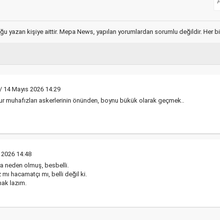
ğu yazan kişiye aittir. Mepa News, yapılan yorumlardan sorumlu değildir. Her bir 
/ 14 Mayıs 2026 14:29
nur muhafızları askerlerinin önünden, boynu bükük olarak geçmek..
 2026 14:48
a neden olmuş, besbelli.
mı hacamatçı mı, belli değil ki.
ak lazım.