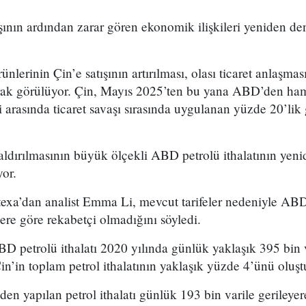
vaşının ardından zarar gören ekonomik ilişkileri yeniden d
nlerinin Çin’e satışının artırılması, olası ticaret anlaşma
arak görülüyor. Çin, Mayıs 2025’ten bu yana ABD’den ham 
arasında ticaret savaşı sırasında uygulanan yüzde 20’lik 
 kaldırılmasının büyük ölçekli ABD petrolü ithalatının yen
yor.
texa’dan analist Emma Li, mevcut tarifeler nedeniyle ABD
lere göre rekabetçi olmadığını söyledi.
BD petrolü ithalatı 2020 yılında günlük yaklaşık 395 bin v
Çin’in toplam petrol ithalatının yaklaşık yüzde 4’ünü oluş
en yapılan petrol ithalatı günlük 193 bin varile gerileyer