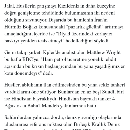
Jalal, Husilerin çatışmayı Kızıldeniz'in daha kuzeyine
doğru genişletme tehdidinde bulunmasının iki nedeni
olduğunu savunuyor. Dışarıda bu hamlenin İran'ın
Hürmüz Boğazı konusundaki "pazarlık gücünü" artırmayı
amaçladığını, içeride ise "Riyad üzerindeki zorlayıcı
baskıyı yeniden tesis etmeyi" hedeflediğini söyledi.
Gemi takip şirketi Kpler'de analist olan Matthew Wright
bu hafta BBC'ye, "Ham petrol ticaretine yönelik tehdit
açısından bu krizin başlangıcından bu yana yaşadığımız en
kötü dönemdeyiz" dedi.
Husiler, ablukanın ilan edilmesinden bu yana sekiz tankeri
vurduklarını öne sürüyor. Bunlardan en az beşi Suudi, biri
ise Hindistan bayraklıydı. Hindistan bayraklı tanker 4
Ağustos'ta Babu'l Mendeb yakınlarında battı.
Saldırılardan yalnızca dördü, deniz güvenliği olaylarında
uluslararası referans noktası olan Birleşik Krallık Deniz