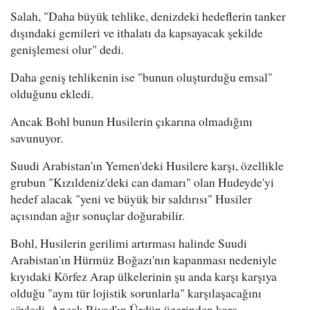
Salah, "Daha büyük tehlike, denizdeki hedeflerin tanker
dışındaki gemileri ve ithalatı da kapsayacak şekilde
genişlemesi olur" dedi.
Daha geniş tehlikenin ise "bunun oluşturduğu emsal"
olduğunu ekledi.
Ancak Bohl bunun Husilerin çıkarına olmadığını
savunuyor.
Suudi Arabistan'ın Yemen'deki Husilere karşı, özellikle
grubun "Kızıldeniz'deki can damarı" olan Hudeyde'yi
hedef alacak "yeni ve büyük bir saldırısı" Husiler
açısından ağır sonuçlar doğurabilir.
Bohl, Husilerin gerilimi artırması halinde Suudi
Arabistan'ın Hürmüz Boğazı'nın kapanması nedeniyle
kıyıdaki Körfez Arap ülkelerinin şu anda karşı karşıya
olduğu "aynı tür lojistik sorunlarla" karşılaşacağını
söyledi. Ancak Riyad'ın Ürdün üzerinden kara