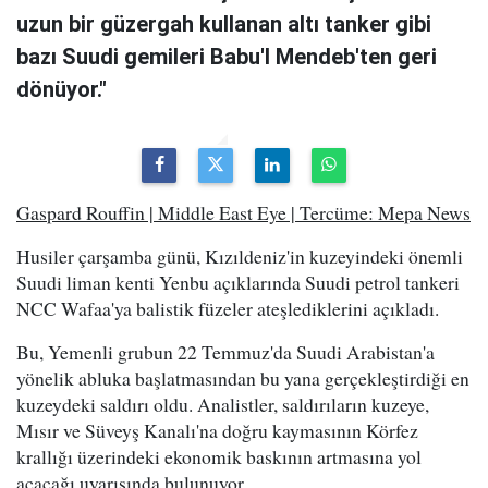
uzun bir güzergah kullanan altı tanker gibi
bazı Suudi gemileri Babu'l Mendeb'ten geri
dönüyor."
Gaspard Rouffin | Middle East Eye | Tercüme: Mepa News
Husiler çarşamba günü, Kızıldeniz'in kuzeyindeki önemli
Suudi liman kenti Yenbu açıklarında Suudi petrol tankeri
NCC Wafaa'ya balistik füzeler ateşlediklerini açıkladı.
Bu, Yemenli grubun 22 Temmuz'da Suudi Arabistan'a
yönelik abluka başlatmasından bu yana gerçekleştirdiği en
kuzeydeki saldırı oldu. Analistler, saldırıların kuzeye,
Mısır ve Süveyş Kanalı'na doğru kaymasının Körfez
krallığı üzerindeki ekonomik baskının artmasına yol
açacağı uyarısında bulunuyor.