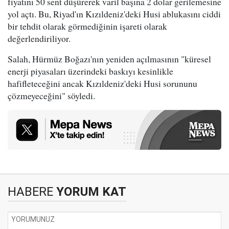
fiyatını 50 sent düşürerek varil başına 2 dolar gerilemesine
yol açtı. Bu, Riyad'ın Kızıldeniz'deki Husi ablukasını ciddi
bir tehdit olarak görmediğinin işareti olarak
değerlendiriliyor.
Salah, Hürmüz Boğazı'nın yeniden açılmasının "küresel
enerji piyasaları üzerindeki baskıyı kesinlikle
hafifleteceğini ancak Kızıldeniz'deki Husi sorununu
çözmeyeceğini" söyledi.
HABERE
YORUM KAT