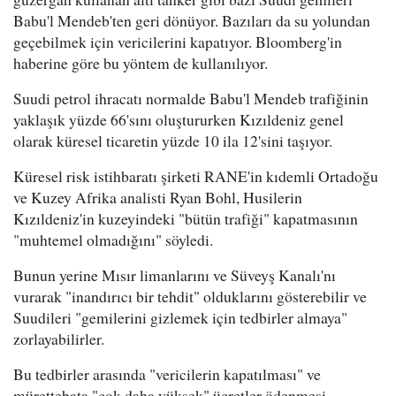
Babu'l Mendeb'ten geri dönüyor. Bazıları da su yolundan
geçebilmek için vericilerini kapatıyor. Bloomberg'in
haberine göre bu yöntem de kullanılıyor.
Suudi petrol ihracatı normalde Babu'l Mendeb trafiğinin
yaklaşık yüzde 66'sını oluştururken Kızıldeniz genel
olarak küresel ticaretin yüzde 10 ila 12'sini taşıyor.
Küresel risk istihbaratı şirketi RANE'in kıdemli Ortadoğu
ve Kuzey Afrika analisti Ryan Bohl, Husilerin
Kızıldeniz'in kuzeyindeki "bütün trafiği" kapatmasının
"muhtemel olmadığını" söyledi.
Bunun yerine Mısır limanlarını ve Süveyş Kanalı'nı
vurarak "inandırıcı bir tehdit" olduklarını gösterebilir ve
Suudileri "gemilerini gizlemek için tedbirler almaya"
zorlayabilirler.
Bu tedbirler arasında "vericilerin kapatılması" ve
mürettebata "çok daha yüksek" ücretler ödenmesi