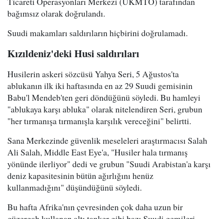
Ticareti Operasyonları Merkezi (UKMTO) tarafından
bağımsız olarak doğrulandı.
Suudi makamları saldırıların hiçbirini doğrulamadı.
Kızıldeniz'deki Husi saldırıları
Husilerin askeri sözcüsü Yahya Seri, 5 Ağustos'ta
ablukanın ilk iki haftasında en az 29 Suudi gemisinin
Babu'l Mendeb'ten geri döndüğünü söyledi. Bu hamleyi
"ablukaya karşı abluka" olarak nitelendiren Seri, grubun
"her tırmanışa tırmanışla karşılık vereceğini" belirtti.
Sana Merkezinde güvenlik meseleleri araştırmacısı Salah
Ali Salah, Middle East Eye'a, "Husiler hala tırmanış
yönünde ilerliyor" dedi ve grubun "Suudi Arabistan'a karşı
deniz kapasitesinin bütün ağırlığını henüz
kullanmadığını" düşündüğünü söyledi.
Bu hafta Afrika'nın çevresinden çok daha uzun bir
güzergah kullanan altı tanker gibi bazı Suudi gemileri