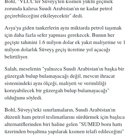
Bohl, "VLCC'ler Süveyş'ten kısmen yüklü geçmek
zorunda kalırsa Suudi Arabistan'ın ne kadar petrol
geçirebileceğini etkileyecektir" dedi.
Asya'ya giden tankerlerin aynı miktarda petrol taşımak
için daha fazla sefer yapması gerekecek. Bunun her
geçişte tahmini 1.6 milyon dolar ek yakıt maliyetine ve 1
milyon dolarlık Süveyş geçiş ücretine yol açacağı
belirtiliyor.
Salah, meselenin "yalnızca Suudi Arabistan'ın başka bir
güzergah bulup bulamayacağı değil, mevcut ihracat
sistemindeki aynı ölçeği, maliyeti ve verimliliği
koruyabilecek bir güzergah bulup bulamayacağı"
olduğunu söyledi.
Bohl, Süveyş'teki sınırlamaların, Suudi Arabistan'ın
düzenli ham petrol teslimatlarını sürdürmek için başlıca
alternatiflerinden biri haline gelen "SUMED boru hattı
üzerinden boşaltma yapılarak kısmen telafi edileceğini"