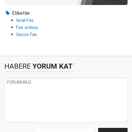
Etiketler :
İsrail Fas
Fas ordusu
Gazze Fas
HABERE
YORUM KAT