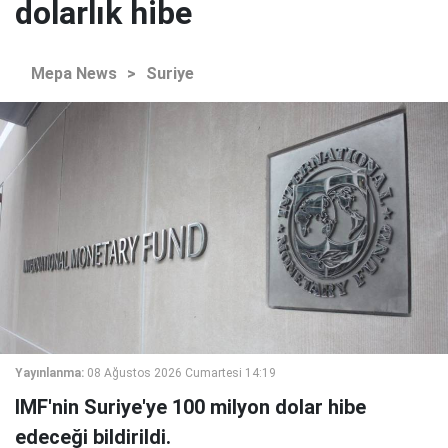
dolarlık hibe
Mepa News
>
Suriye
Yayınlanma:
08 Ağustos 2026 Cumartesi 14:19
IMF'nin Suriye'ye 100 milyon dolar hibe
edeceği bildirildi.