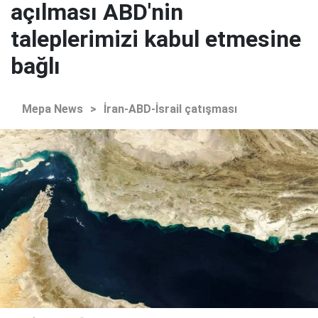
açılması ABD'nin
taleplerimizi kabul etmesine
bağlı
Mepa News
>
İran-ABD-İsrail çatışması