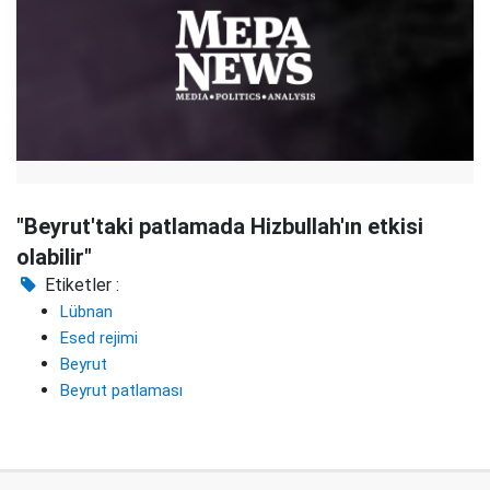
"Beyrut'taki patlamada Hizbullah'ın etkisi
olabilir"
Etiketler :
Lübnan
Esed rejimi
Beyrut
Beyrut patlaması