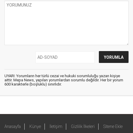
UYARI: Yorumların her türlü cezai ve hukuki sorumluluğu yazan kişiye
aittir. Mepa News, yapılan yorumlardan sorumlu değildir. Her bir yorum
600 karakterle (boşluklu) sınırlıdır.
Anasayfa
Künye
İletişim
Gizlilik İlkeleri
Sitene Ekle