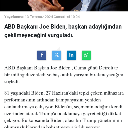
Yayınlanma:
13 Temmuz 2024 Cumartesi 10:04
ABD Başkanı Joe Biden, başkan adaylığından
çekilmeyeceğini vurguladı.
ABD Başkanı Başkan Joe Biden , Cuma günü Detroit'te
bir miting düzenledi ve başkanlık yarışını bırakmayacağını
söyledi.
81 yaşındaki Biden, 27 Haziran'daki tepki çeken münazara
performansının ardından kampanyasını yeniden
canlandırmaya çalışıyor. Biden'ın, seçmenin odağını kendi
üzerinden atarak Trump'a odaklamaya gayret ettiği dikkat
çekiyor. Bu kapsamda Biden, olası bir Trump yönetiminin
olumsuzluklarından bahsetmeye ağırlık veriyor.