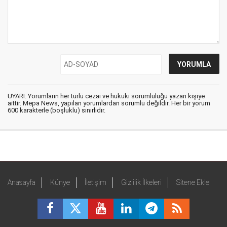
UYARI: Yorumların her türlü cezai ve hukuki sorumluluğu yazan kişiye
aittir. Mepa News, yapılan yorumlardan sorumlu değildir. Her bir yorum
600 karakterle (boşluklu) sınırlıdır.
Anasayfa
Künye
İletişim
Gizlilik İlkeleri
Sitene Ekle