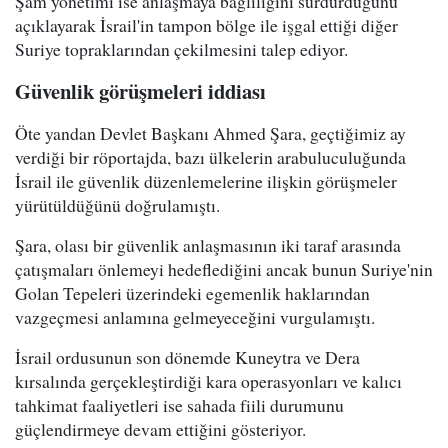
Şam yönetimi ise anlaşmaya bağlılığını sürdürdüğünü
açıklayarak İsrail'in tampon bölge ile işgal ettiği diğer
Suriye topraklarından çekilmesini talep ediyor.
Güvenlik görüşmeleri iddiası
Öte yandan Devlet Başkanı Ahmed Şara, geçtiğimiz ay
verdiği bir röportajda, bazı ülkelerin arabuluculuğunda
İsrail ile güvenlik düzenlemelerine ilişkin görüşmeler
yürütüldüğünü doğrulamıştı.
Şara, olası bir güvenlik anlaşmasının iki taraf arasında
çatışmaları önlemeyi hedeflediğini ancak bunun Suriye'nin
Golan Tepeleri üzerindeki egemenlik haklarından
vazgeçmesi anlamına gelmeyeceğini vurgulamıştı.
İsrail ordusunun son dönemde Kuneytra ve Dera
kırsalında gerçekleştirdiği kara operasyonları ve kalıcı
tahkimat faaliyetleri ise sahada fiili durumunu
güçlendirmeye devam ettiğini gösteriyor.