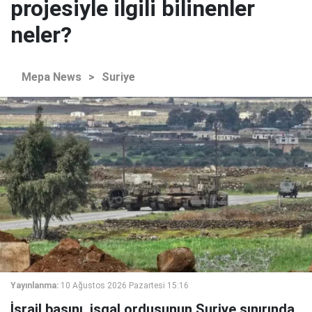
projesiyle ilgili bilinenler
neler?
Mepa News
>
Suriye
Yayınlanma:
10 Ağustos 2026 Pazartesi 15:16
İsrail basını, işgal ordusunun Suriye sınırında