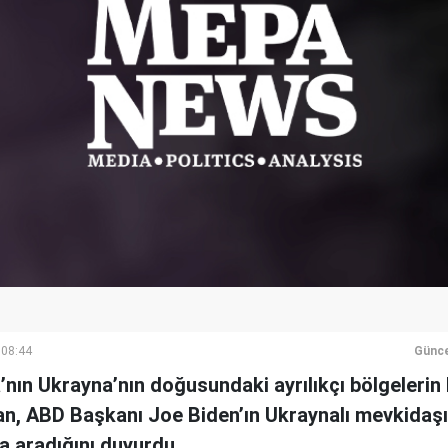
 08:44
Günce
nın Ukrayna’nın doğusundaki ayrılıkçı bölgelerin 
an, ABD Başkanı Joe Biden’ın Ukraynalı mevkidaşı
la aradığını duyurdu.