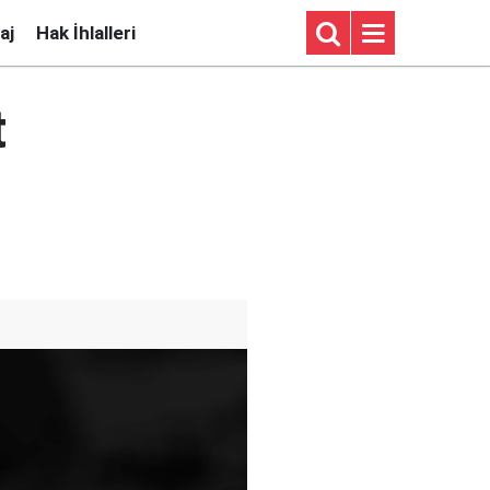
aj
Hak İhlalleri
t