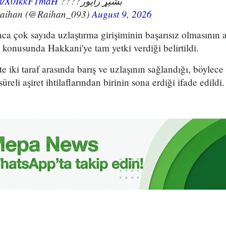
com/X0IkkF1maH
بشپړ راپور????
Raihan (@Raihan_093)
August 9, 2026
unca çok sayıda uzlaştırma girişiminin başarısız olmasının 
konusunda Hakkani'ye tam yetki verdiği belirtildi.
kte iki taraf arasında barış ve uzlaşının sağlandığı, böylece
eli aşiret ihtilaflarından birinin sona erdiği ifade edildi.