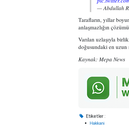
pic.twitter.
— Abdullah 
Tarafların, yıllar boy
anlaşmazlığın çözümü 
Varılan uzlaşıyla birli
doğusundaki en uzun sür
Kaynak: Mepa News
Etiketler :
Hakkani