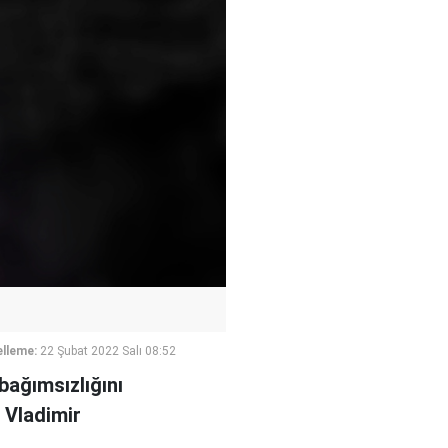
lleme:
22 Şubat 2022 Salı 08:52
bağımsızlığını
 Vladimir