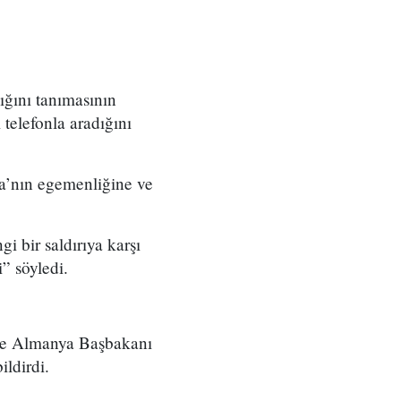
ığını tanımasının
telefonla aradığını
a’nın egemenliğine ve
i bir saldırıya karşı
i” söyledi.
le Almanya Başbakanı
ildirdi.