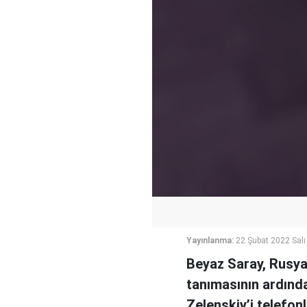
Yayınlanma:
22 Şubat 2022 Salı
Beyaz Saray, Rusya’
tanımasının ardınd
Zelenskiy’i telefon