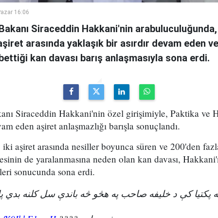
azar 16:06
i Bakanı Siraceddin Hakkani'nin arabuluculuğunda,
i aşiret arasında yaklaşık bir asırdır devam eden v
ybettiği kan davası barış anlaşmasıyla sona erdi.
kanı Siraceddin Hakkani'nin özel girişimiyle, Paktika ve H
vam eden aşiret anlaşmazlığı barışla sonuçlandı.
iki aşiret arasında nesiller boyunca süren ve 200'den fazl
esinin de yaralanmasına neden olan kan davası, Hakkani'
eri sonucunda sona erdi.
ویه پکتیا کې د خلیفه صاحب په هڅو څه باندې سل کلنه بدي 