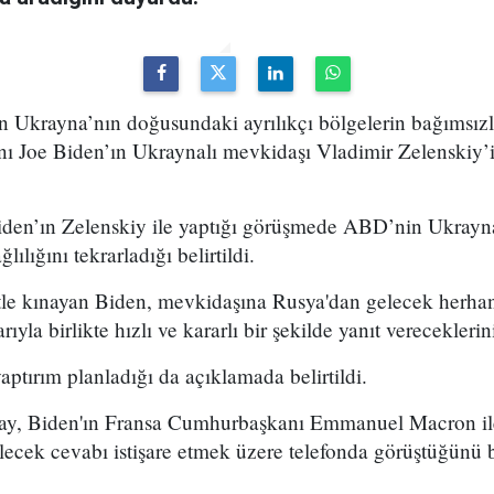
n Ukrayna’nın doğusundaki ayrılıkçı bölgelerin bağımsızl
 Joe Biden’ın Ukraynalı mevkidaşı Vladimir Zelenskiy’i 
den’ın Zelenskiy ile yaptığı görüşmede ABD’nin Ukrayn
ılığını tekrarladığı belirtildi.
etle kınayan Biden, mevkidaşına Rusya'dan gelecek herhang
rıyla birlikte hızlı ve kararlı bir şekilde yanıt vereceklerin
aptırım planladığı da açıklamada belirtildi.
ay, Biden'ın Fransa Cumhurbaşkanı Emmanuel Macron i
ilecek cevabı istişare etmek üzere telefonda görüştüğünü b