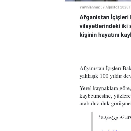
Yayınlanma:
09 Ağustos 2026 P
Afganistan İçişler
vilayetlerindeki ik
kişinin hayatını ka
Afganistan İçişleri Ba
yaklaşık 100 yıldır de
Yerel kaynaklara göre, 
kaybetmesine, yüzlerc
arabuluculuk görüşmel
پای ته ورسېده