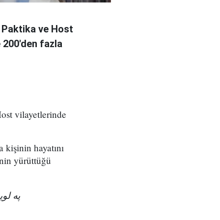
 Paktika ve Host
e 200'den fazla
ost vilayetlerinde
a kişinin hayatını
nin yürüttüğü
په ل!