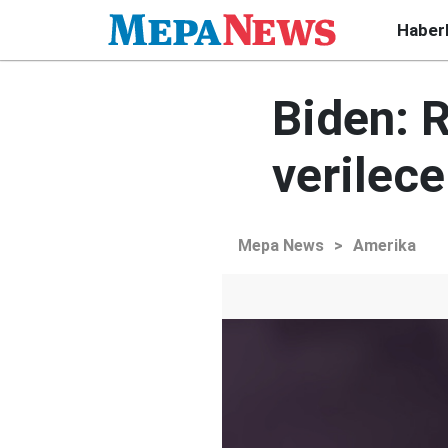
Haber
Biden: R
verilec
Mepa News
>
Amerika