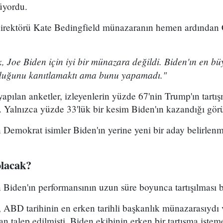
üyordu.
m direktörü Kate Bedingfield münazaranın hemen ardından
, Joe Biden için iyi bir münazara değildi. Biden'ın en bü
lduğunu kanıtlamaktı ama bunu yapamadı."
pılan anketler, izleyenlerin yüzde 67'nin Trump'ın tartı
 Yalnızca yüzde 33'lük bir kesim Biden'ın kazandığı gör
Demokrat isimler Biden'ın yerine yeni bir aday belirlenm
olacak?
Biden'ın performansının uzun süre boyunca tartışılması b
ABD tarihinin en erken tarihli başkanlık münazarasıydı v
an talep edilmişti. Biden ekibinin erken bir tartışma istem