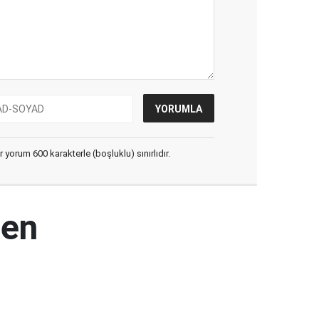
yorum 600 karakterle (boşluklu) sınırlıdır.
den
ı