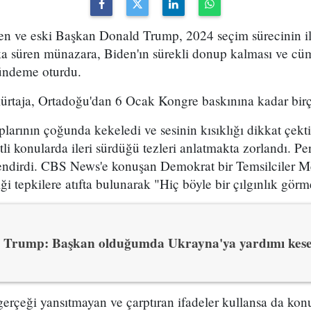
n ve eski Başkan Donald Trump, 2024 seçim sürecinin il
ka süren münazara, Biden'ın sürekli donup kalması ve cüm
ündeme oturdu.
rtaja, Ortadoğu'dan 6 Ocak Kongre baskınına kadar birço
larının çoğunda kekeledi ve sesinin kısıklığı dikkat çekti.
itli konularda ileri sürdüğü tezleri anlatmakta zorlandı. P
endirdi. CBS News'e konuşan Demokrat bir Temsilciler Mec
iği tepkilere atıfta bulunarak "Hiç böyle bir çılgınlık gör
Trump: Başkan olduğumda Ukrayna'ya yardımı kes
gerçeği yansıtmayan ve çarptıran ifadeler kullansa da ko