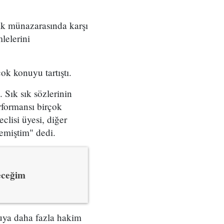
k münazarasında karşı
lelerini
k konuyu tartıştı.
 Sık sık sözlerinin
erformansı birçok
lisi üyesi, diğer
memiştim" dedi.
eceğim
nuya daha fazla hakim