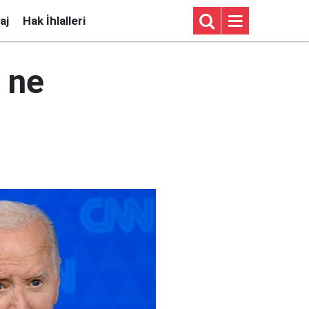
aj
Hak İhlalleri
 ne