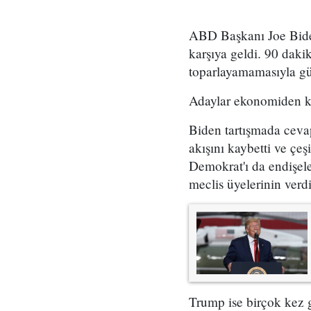
ABD Başkanı Joe Bide
karşıya geldi. 90 daki
toparlayamamasıyla g
Adaylar ekonomiden kü
Biden tartışmada cevap
akışını kaybetti ve çeş
Demokrat'ı da endişel
meclis üyelerinin verd
Trump ise birçok kez 