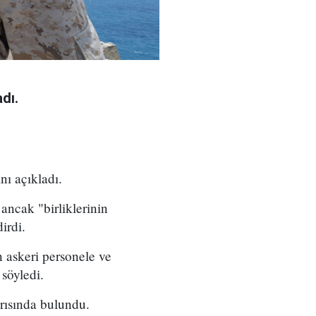
dı.
nı açıkladı.
ancak "birliklerinin
irdi.
n askeri personele ve
 söyledi.
arısında bulundu.