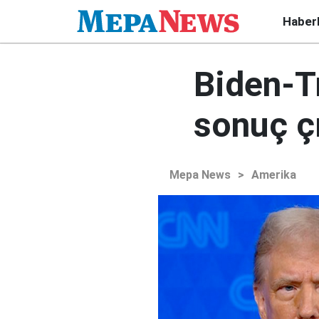
Haber
Biden-T
sonuç çı
Mepa News
>
Amerika