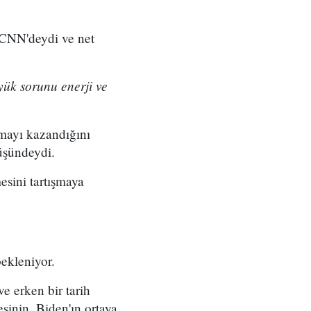
 CNN'deydi ve net
yük sorunu enerji ve
şmayı kazandığını
üşündeydi.
esini tartışmaya
ekleniyor.
e erken bir tarih
esinin, Biden'ın ortaya