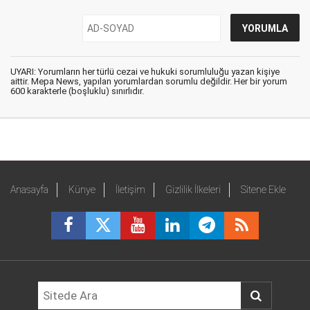
UYARI: Yorumların her türlü cezai ve hukuki sorumluluğu yazan kişiye
aittir. Mepa News, yapılan yorumlardan sorumlu değildir. Her bir yorum
600 karakterle (boşluklu) sınırlıdır.
Anasayfa
Künye
İletişim
Gizlilik İlkeleri
Sitene Ekle