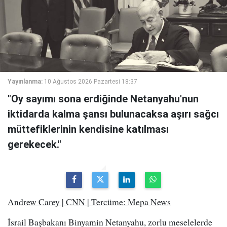
Yayınlanma:
10 Ağustos 2026 Pazartesi 18:37
"Oy sayımı sona erdiğinde Netanyahu'nun
iktidarda kalma şansı bulunacaksa aşırı sağcı
müttefiklerinin kendisine katılması
gerekecek."
Andrew Carey | CNN | Tercüme: Mepa News
İsrail Başbakanı Binyamin Netanyahu, zorlu meselelerde