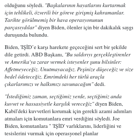
olduğunu söyledi.
"Başkalarının hayatlarını kurtarmak
için tehlikeli, özverili bir göreve girişmiş kahramanlar.
Tarihte görülmemiş bir hava operasyonunun
parçasıydılar"
diyen Biden, ölenler için bir dakikalık saygı
duruşunda bulundu.
Biden, 'IŞİD’e karşı harekete geçeceğini sert bir şekilde
dile getirdi. ABD Başkanı,
"Bu saldırıyı gerçekleştirenler
ve Amerika'ya zarar vermek isteyenler şunu bilsinler:
Affetmeyeceğiz. Unutmayacağız. Peşinize düşeceğiz ve size
bedel ödeteceğiz. Emrimdeki her türlü araçla
çıkarlarımızı ve halkımızı savunacağım"
dedi.
"İstediğimiz zaman, seçtiğimiz yerde, seçtiğimiz anda
kuvvet ve hassasiyetle karşılık vereceğiz"
diyen Biden,
Kabil'deki kuvvetleri korumak için gerekli azami adımları
atmaları için komutanlara emri verdiğini söyledi. Joe
Biden, komutanlara " 'IŞİD' varlıklarını, liderliğini ve
tesislerini vurmak için operasyonel planlar