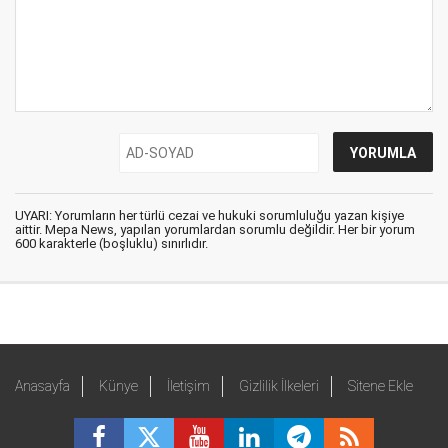
UYARI: Yorumların her türlü cezai ve hukuki sorumluluğu yazan kişiye
aittir. Mepa News, yapılan yorumlardan sorumlu değildir. Her bir yorum
600 karakterle (boşluklu) sınırlıdır.
Anasayfa
Künye
İletişim
Gizlilik İlkeleri
Sitene Ekle