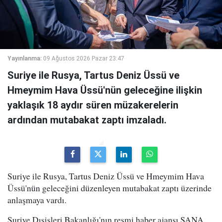
Yayınlanma:
09 Ağustos 2026 Pazar 23:47
Suriye ile Rusya, Tartus Deniz Üssü ve
Hmeymim Hava Üssü'nün geleceğine ilişkin
yaklaşık 18 aydır süren müzakerelerin
ardından mutabakat zaptı imzaladı.
Suriye ile Rusya, Tartus Deniz Üssü ve Hmeymim Hava
Üssü'nün geleceğini düzenleyen mutabakat zaptı üzerinde
anlaşmaya vardı.
Suriye Dışişleri Bakanlığı'nın resmi haber ajansı SANA