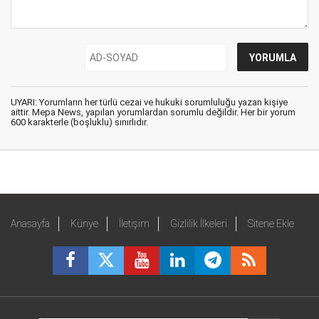
UYARI: Yorumların her türlü cezai ve hukuki sorumluluğu yazan kişiye
aittir. Mepa News, yapılan yorumlardan sorumlu değildir. Her bir yorum
600 karakterle (boşluklu) sınırlıdır.
Anasayfa
Künye
İletişim
Gizlilik İlkeleri
Sitene Ekle