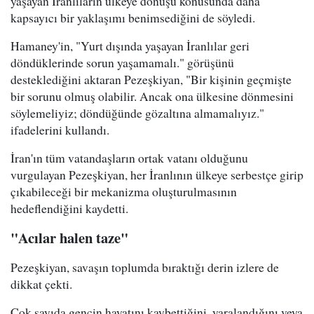
yaşayan İranlıların ülkeye dönüşü konusunda daha
kapsayıcı bir yaklaşımı benimsediğini de söyledi.
Hamaney'in, "Yurt dışında yaşayan İranlılar geri
döndüklerinde sorun yaşamamalı." görüşünü
desteklediğini aktaran Pezeşkiyan, "Bir kişinin geçmişte
bir sorunu olmuş olabilir. Ancak ona ülkesine dönmesini
söylemeliyiz; döndüğünde gözaltına almamalıyız."
ifadelerini kullandı.
İran'ın tüm vatandaşların ortak vatanı olduğunu
vurgulayan Pezeşkiyan, her İranlının ülkeye serbestçe girip
çıkabileceği bir mekanizma oluşturulmasının
hedeflendiğini kaydetti.
"Acılar halen taze"
Pezeşkiyan, savaşın toplumda bıraktığı derin izlere de
dikkat çekti.
Çok sayıda gencin hayatını kaybettiğini, yaralandığını veya