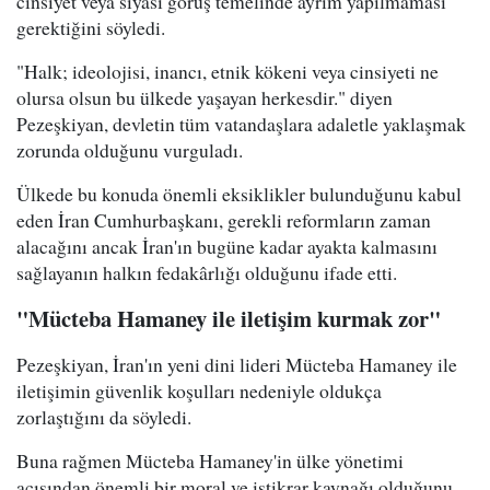
cinsiyet veya siyasi görüş temelinde ayrım yapılmaması
gerektiğini söyledi.
"Halk; ideolojisi, inancı, etnik kökeni veya cinsiyeti ne
olursa olsun bu ülkede yaşayan herkesdir." diyen
Pezeşkiyan, devletin tüm vatandaşlara adaletle yaklaşmak
zorunda olduğunu vurguladı.
Ülkede bu konuda önemli eksiklikler bulunduğunu kabul
eden İran Cumhurbaşkanı, gerekli reformların zaman
alacağını ancak İran'ın bugüne kadar ayakta kalmasını
sağlayanın halkın fedakârlığı olduğunu ifade etti.
"Mücteba Hamaney ile iletişim kurmak zor"
Pezeşkiyan, İran'ın yeni dini lideri Mücteba Hamaney ile
iletişimin güvenlik koşulları nedeniyle oldukça
zorlaştığını da söyledi.
Buna rağmen Mücteba Hamaney'in ülke yönetimi
açısından önemli bir moral ve istikrar kaynağı olduğunu