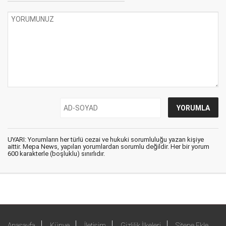
UYARI: Yorumların her türlü cezai ve hukuki sorumluluğu yazan kişiye
aittir. Mepa News, yapılan yorumlardan sorumlu değildir. Her bir yorum
600 karakterle (boşluklu) sınırlıdır.
Anasayfa
Künye
İletişim
Gizlilik İlkeleri
Sitene Ekle