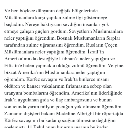
Ve ben böylece dünyanın değişik bölgelerinde
Müslümanlara karşı yapılan zulme ilgi göstermeye
başladım. Nereye baktıysam sevdiğim insanları yok
etmeye çalışan güçleri gördüm. Sovyetlerin Müslümanlara
neler yaptığını öğrendim. Bosnalı Müslümanların Sırplar
tarafından zulme uğramasını öğrendim. Rusların Çeçen
Müslümanlara neler yaptığını öğrendim. İsrail’in
Amerika’nın da desteğiyle Lübnan’a neler yaptığını ve
Filistin'e halen yapmakta olduğu zulmü öğrendim. Ve yine
bizzat Amerika’nın Müslümanlara neler yaptığını
öğrendim. Körfez savaşını ve Irak’ta binlerce insanı
öldüren ve kanser vakalarının fırlamasına sebep olan
uranyum bombalarını öğrendim. Amerika’nın liderliğinde
Irak’a uygulanan gıda ve ilaç ambargosunu ve bunun
sonucunda yarım milyon çocuğun yok olmasını öğrendim.
Zamanın dışişleri bakanı Madeline Albright bir röportajda
Körfez savaşının bu kadar çocuğun ölmesine değdiğini
söylemişti. 11 Eylül günü bir grup insanın bu kadar