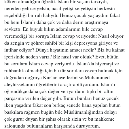
köken olmadığını öğretti. İslam bir yaşam tarzıydı,
nereden gelirse gelsin, nasıl yetişirse yetişsin herkesin
seçebildiği bir ruh haliydi. Henüz çocuk yaştaydım fakat
bu beni İslam’ı daha çok ve daha derin araştırmaya
sevketti. En büyük bilim adamlarının bile cevap
veremediği bir soruya İslam cevap veriyordu: Nasıl oluyor
da zengin ve şöhret sahibi bir kişi depresyona giriyor ve
intihar ediyor? Dünya hayatının amacı nedir? Biz bu kainat
içerisinde neden varız? Biz nasıl var olduk? Evet, bütün
bu sorulara İslam cevap veriyordu. İslam’da hiyerarşi ve
ruhbanlık olmadığı için bu tür sorulara cevap bulmak için
doğrudan doğruya Kur’an ayetlerini ve Muhammed
aleyhisselamın öğretilerini araştırabiliyordum. İslam’ı
öğrendikçe daha çok değer veriyordum, tıpkı bir altın
parçasına verilen değer gibi. Bütün bunları henüz çocuk
iken yaşadım fakat son birkaç senede bana yapılan bütün
baskılara rağmen bugün bile Müslümanlığından dolayı
çok gurur duyan bir şahıs olarak sizin ve bu mahkeme
salonunda bulunanların karşısında duruyorum.