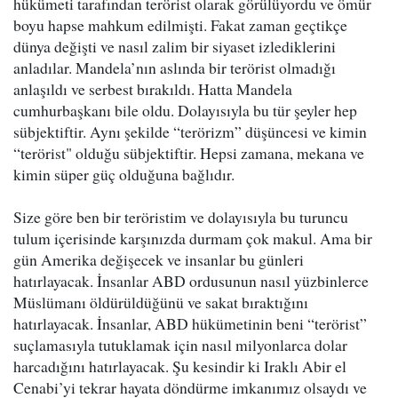
hükümeti tarafından terörist olarak görülüyordu ve ömür
boyu hapse mahkum edilmişti. Fakat zaman geçtikçe
dünya değişti ve nasıl zalim bir siyaset izlediklerini
anladılar. Mandela’nın aslında bir terörist olmadığı
anlaşıldı ve serbest bırakıldı. Hatta Mandela
cumhurbaşkanı bile oldu. Dolayısıyla bu tür şeyler hep
sübjektiftir. Aynı şekilde “terörizm” düşüncesi ve kimin
“terörist" olduğu sübjektiftir. Hepsi zamana, mekana ve
kimin süper güç olduğuna bağlıdır.
Size göre ben bir teröristim ve dolayısıyla bu turuncu
tulum içerisinde karşınızda durmam çok makul. Ama bir
gün Amerika değişecek ve insanlar bu günleri
hatırlayacak. İnsanlar ABD ordusunun nasıl yüzbinlerce
Müslümanı öldürüldüğünü ve sakat bıraktığını
hatırlayacak. İnsanlar, ABD hükümetinin beni “terörist”
suçlamasıyla tutuklamak için nasıl milyonlarca dolar
harcadığını hatırlayacak. Şu kesindir ki Iraklı Abir el
Cenabi’yi tekrar hayata döndürme imkanımız olsaydı ve