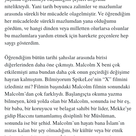
nitelikteydi. Yani tarih boyunca zalimler ve mazlumlar
arasında sürekli bir mücadele olagelmiştir. Ve öğrendiğim
her mücadelede sürekli mazlumdan yana olduğumu
gördüm, ve hangi dinden veya milletten olurlarsa olsunlar
bu mazlumlara yardım etmek için harekete geçenlere hep
saygı gösterdim.
Öğrendiğim bütün tarihi şahıslar arasında birisi
diğerlerinden daha öne çıkmıştı. Malcolm X beni çok
etkilemişti ama bundan daha çok onun geçirdiği değişime
hayran kalmıştım. Bilmiyorum SpikeLee’nin “X” filmini
izlediniz mi? Filmin başındaki Malcolm filmin sonundaki
Malcolm’dan çok farklıydı. Başlangıçta okuma yazma
bilmeyen, kötü yolda olan bir Malcolm, sonunda ise bir eş,
bir baba, bir koruyucu ve belagat sahibi bir lider, Mekke’ye
gidip Haccını tamamlamış disiplinli bir Müslüman,
sonunda ise bir şehid. Malcolm’un hayatı bana İslam’ın
miras kalan bir şey olmadığını, bir kültür veya bir etnik