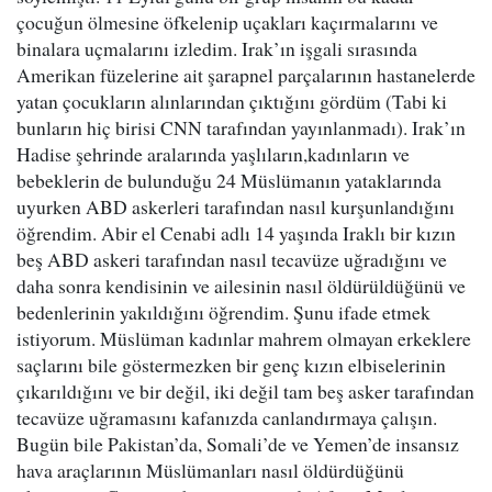
çocuğun ölmesine öfkelenip uçakları kaçırmalarını ve
binalara uçmalarını izledim. Irak’ın işgali sırasında
Amerikan füzelerine ait şarapnel parçalarının hastanelerde
yatan çocukların alınlarından çıktığını gördüm (Tabi ki
bunların hiç birisi CNN tarafından yayınlanmadı). Irak’ın
Hadise şehrinde aralarında yaşlıların,kadınların ve
bebeklerin de bulunduğu 24 Müslümanın yataklarında
uyurken ABD askerleri tarafından nasıl kurşunlandığını
öğrendim. Abir el Cenabi adlı 14 yaşında Iraklı bir kızın
beş ABD askeri tarafından nasıl tecavüze uğradığını ve
daha sonra kendisinin ve ailesinin nasıl öldürüldüğünü ve
bedenlerinin yakıldığını öğrendim. Şunu ifade etmek
istiyorum. Müslüman kadınlar mahrem olmayan erkeklere
saçlarını bile göstermezken bir genç kızın elbiselerinin
çıkarıldığını ve bir değil, iki değil tam beş asker tarafından
tecavüze uğramasını kafanızda canlandırmaya çalışın.
Bugün bile Pakistan’da, Somali’de ve Yemen’de insansız
hava araçlarının Müslümanları nasıl öldürdüğünü