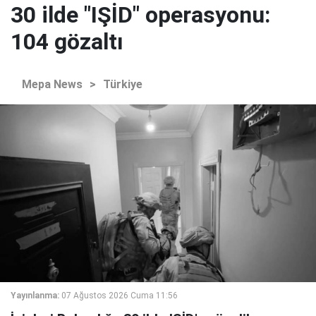
30 ilde "IŞİD" operasyonu:
104 gözaltı
Mepa News
>
Türkiye
Yayınlanma:
07 Ağustos 2026 Cuma 11:56