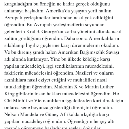
kurguladığım bu örneğin ne kadar gerçek olduğunu
anlamaya başladım. Amerika’da yaşayan yerli halkın
Avrupalı yerleşimciler tarafından nasıl yok edildiğini
öğrendim. Bu Avrupalı yerleşimcilerin soyundan
gelenlerin Kral 3. George’un zorba yönetimi altında nasıl
zulüm gördüğünü öğrendim. Daha sonra Amerikalıların
silahlanıp İngiliz güçlerine karşı direnmelerini okudum.
Ve bu direniş şimdi halen Amerikan Bağımsızlık Savaşı
adı altında kutlanıyor. Yine bu ülkede köleliğe karşı
yapılan mücadeleyi, işçi sendikalarının mücadelesini,
fakirlerin mücadelesini öğrendim. Nazileri ve onların
azınlıklara nasıl eziyet ettiğini ve muhalifleri nasıl
tutukladığını öğrendim. Malcolm X ve Martin Luther
King gibilerin insan hakları mücadelesini öğrendim. Ho
Chi Minh’i ve Vietnamlıların işgalcilerden kurtulmak için
onlarca sene boyunca gösterdiği direnişini öğrendim.
Nelson Mandela ve Güney Afrika’da ırkçılığa karşı
yapılan mücadeleyi öğrendim. Öğrendiğim herşey altı
yaşında öğrenmeye başladığım şeyleri doğrular