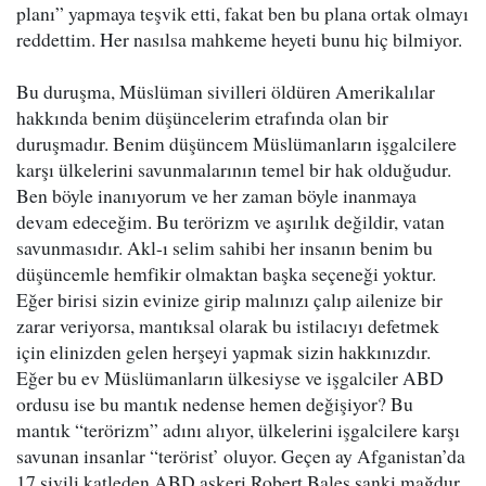
planı” yapmaya teşvik etti, fakat ben bu plana ortak olmayı
reddettim. Her nasılsa mahkeme heyeti bunu hiç bilmiyor.
Bu duruşma, Müslüman sivilleri öldüren Amerikalılar
hakkında benim düşüncelerim etrafında olan bir
duruşmadır. Benim düşüncem Müslümanların işgalcilere
karşı ülkelerini savunmalarının temel bir hak olduğudur.
Ben böyle inanıyorum ve her zaman böyle inanmaya
devam edeceğim. Bu terörizm ve aşırılık değildir, vatan
savunmasıdır. Akl-ı selim sahibi her insanın benim bu
düşüncemle hemfikir olmaktan başka seçeneği yoktur.
Eğer birisi sizin evinize girip malınızı çalıp ailenize bir
zarar veriyorsa, mantıksal olarak bu istilacıyı defetmek
için elinizden gelen herşeyi yapmak sizin hakkınızdır.
Eğer bu ev Müslümanların ülkesiyse ve işgalciler ABD
ordusu ise bu mantık nedense hemen değişiyor? Bu
mantık “terörizm” adını alıyor, ülkelerini işgalcilere karşı
savunan insanlar “terörist’ oluyor. Geçen ay Afganistan’da
17 sivili katleden ABD askeri Robert Bales sanki mağdur