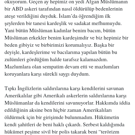
okuyorum. Geçen ay hepimiz on yedi Afgan Müslümanın
bir ABD askeri tarafından nasıl öldürülüp bedenlerinin
ateşe verildiğini duyduk. İslam’da öğrendiğim ilk
şeylerden bir tanesi kardeşlik ve sadakat mefhumuydu.
Yani bütün Müslüman kadınlar benim bacım, bütün
Müslüman erkekler benim kardeşimdir ve biz hepimiz bir
beden gibiyiz ve birbirimizi korumalıyız. Başka bir
deyişle, kardeşlerime ve bacılarıma yapılan bütün bu
zulümleri gördüğüm halde tarafsız kalamazdım.
Mazlumlara olan sempatim devam etti ve mazlumları
koruyanlara karşı sürekli saygı duydum.
Tıpkı İngilizlerin saldırılarına karşı kendilerini savunan
Amerikalılar gibi Amerikalı askerlerin saldırılarına karşı
Müslümanlar da kendilerini savunuyorlar. Hakkımda iddia
edildiğinin aksine ben hiçbir zaman Amerikalıları
öldürmek için bir girişimde bulunmadım. Hükümetin
kendi şahitleri de beni haklı çıkardı. Serbest kaldığımda
hükümet peşime sivil bir polis takarak beni “terörizm