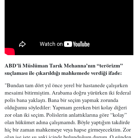
ABD’li Müslüman Tarık Mehanna’nın “terörizm”
suçlaması ile çıkarıldığı mahkemede verdiği ifade:
"Bundan tam dört yıl önce yerel bir hastanede çalışırken
mesaimi bitirmiştim. Arabama doğru yürürken iki federal
polis bana yaklaştı. Bana bir seçim yapmak zorunda
olduğumu söylediler: Yapmam gereken biri kolay diğeri
zor olan iki seçim. Polislerin anlattıklarına göre “kolay”
olan hükümet adına çalışmamdı. Böyle yaptığım takdirde
hiç bir zaman mahkemeye veya hapse girmeyecektim. Zor
olan ise işte şu anki içinde bulunduğum durum. O günden