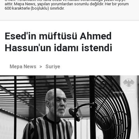
aittir. Mepa News, yapılan yorumlardan sorumlu değildir. Her bir yorum
600 karakterle (boşluklu) sınırlıdır.
Esed'in müftüsü Ahmed
Hassun'un idamı istendi
Mepa News
>
Suriye