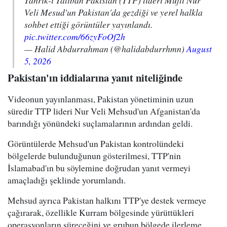
Tahrik-i Taliban Pakistan (TTP) lideri Müfti Nur
Veli Mesud'un Pakistan'da gezdiği ve yerel halkla
sohbet ettiği görüntüler yayınlandı.
pic.twitter.com/66zyFoOf2h
— Halid Abdurrahman (@halidabdurrhmn)
August
5, 2026
Pakistan'ın iddialarına yanıt niteliğinde
Videonun yayınlanması, Pakistan yönetiminin uzun
süredir TTP lideri Nur Veli Mehsud'un Afganistan'da
barındığı yönündeki suçlamalarının ardından geldi.
Görüntülerde Mehsud'un Pakistan kontrolündeki
bölgelerde bulunduğunun gösterilmesi, TTP'nin
İslamabad'ın bu söylemine doğrudan yanıt vermeyi
amaçladığı şeklinde yorumlandı.
Mehsud ayrıca Pakistan halkını TTP'ye destek vermeye
çağırarak, özellikle Kurram bölgesinde yürüttükleri
operasyonların süreceğini ve grubun bölgede ilerleme