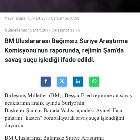
Yayınlanma:
15 Mart 2017 Çarşamba 07:58
Güncelleme:
15 Mart 2017 Çarşamba 11:16
BM Uluslararası Bağımsız Suriye Araştırma
Komisyonu'nun raporunda, rejimin Şam'da
savaş suçu işlediği ifade edildi.
Birleşmiş Milletler (BM), Beşşar Esed rejimine ait savaş
uçaklarının aralık ayında Suriye'nin
Başkenti Şam'ın Barada Vadisi içindeki Ayn el-Fica
pınarını "kasten" bombalayarak savaş suçu işlendiğini
duyurdu.
BM Uluslararası Bağımsız Suriye Araştırma