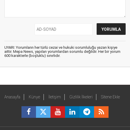
UYARI: Yorumların her türlü cezai ve hukuki sorumluluğu yazan kişiye
aittir. Mepa News, yapılan yorumlardan sorumlu değildir. Her bir yorum
600 karakterle (boşluklu) sınırlıdır.
Anasayfa
Künye
İletişim
Gizlilik İlkeleri
Sitene Ekle