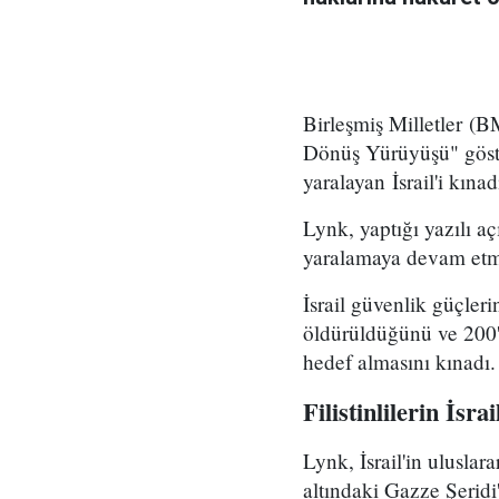
Birleşmiş Milletler (
Dönüş Yürüyüşü" göste
yaralayan İsrail'i kınad
Lynk, yaptığı yazılı aç
yaralamaya devam etme
İsrail güvenlik güçler
öldürüldüğünü ve 200'den
hedef almasını kınadı.
Filistinlilerin İsr
Lynk, İsrail'in ulusla
altındaki Gazze Şeridi