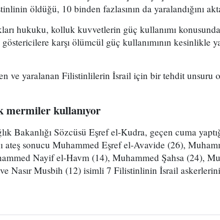
tinlinin öldüğü, 10 binden fazlasının da yaralandığını akt
akları hukuku, kolluk kuvvetlerin güç kullanımı konusund
, göstericilere karşı ölümcül güç kullanımının kesinlikle 
 ve yaralanan Filistinlilerin İsrail için bir tehdit unsuru
ek mermiler kullanıyor
ğlık Bakanlığı Sözcüsü Eşref el-Kudra, geçen cuma yaptığ
çtığı ateş sonucu Muhammed Eşref el-Avavide (26), Muhamm
Muhammed Nayif el-Havm (14), Muhammed Şahsa (24), 
 Nasır Musbih (12) isimli 7 Filistinlinin İsrail askerlerin