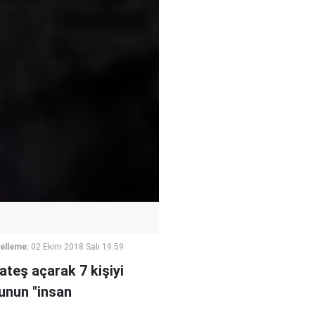
elleme:
02 Ekim 2018 Salı 19:59
ateş açarak 7 kişiyi
unun "insan