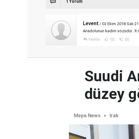
1 Yorum
Levent
/ 02 Ekim 2018 Salı 21
Anadolunun kadim sözüdür.. İt it
Yanıtla
(0)
(0)
Suudi Ar
düzey 
Mepa News
>
Irak