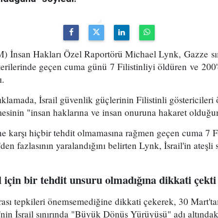
BM) İnsan Hakları Özel Raportörü Michael Lynk, Gazze s
rilerinde geçen cuma günü 7 Filistinliyi öldüren ve 200'
ı.
ıklamada, İsrail güvenlik güçlerinin Filistinli göstericiler
sinin "insan haklarına ve insan onuruna hakaret olduğu
ine karşı hiçbir tehdit olmamasına rağmen geçen cuma 7 Fil
 fazlasının yaralandığını belirten Lynk, İsrail'in ateşli sil
ail için bir tehdit unsuru olmadığına dikkati çekti
rarası tepkileri önemsemediğine dikkati çekerek, 30 Mart'
'nin İsrail sınırında "Büyük Dönüş Yürüyüşü" adı altında