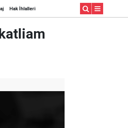
aj
Hak İhlalleri
 katliam