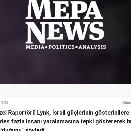
19:28
Günc
el Raportörü Lynk, İsrail güçlerinin göstericilere 
'den fazla insanı yaralamasına tepki göstererek b
lduğunu" söyledi.