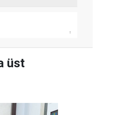
a üst