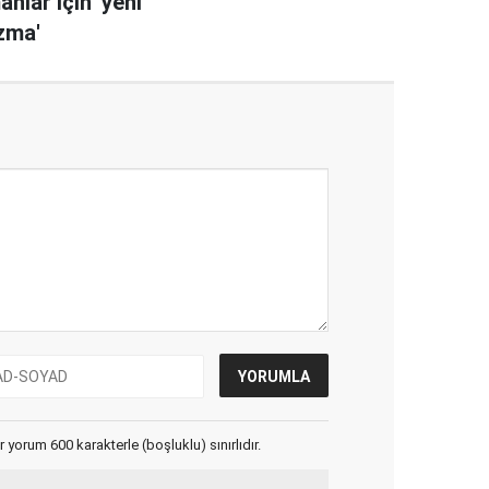
nlar için 'yeni
zma'
yorum 600 karakterle (boşluklu) sınırlıdır.