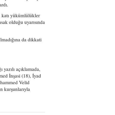
ardı.
a katı yükümlülükler
yasak olduğu uyarısında
 olmadığına da dikkati
ı yazılı açıklamada,
ed İnşasi (18), İyad
Muhammed Velid
in kurşunlarıyla