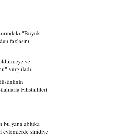
ınırındaki "Büyük
den fazlasını
i öldürmeye ve
nu" vurguladı.
istinlinin
ahlarla Filistinlileri
tan bu yana abluka
ki eylemlerde şimdiye