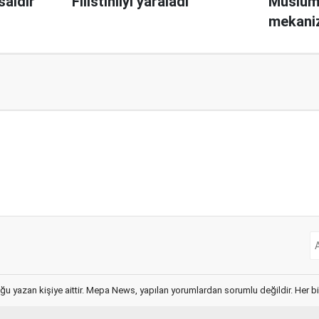
saldır
Filistinliyi yaraladı
Müslüma
mekani
ğu yazan kişiye aittir. Mepa News, yapılan yorumlardan sorumlu değildir. Her bir 