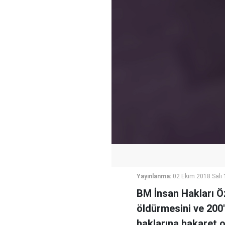
Yayınlanma:
02 Ekim 2018 Salı 
BM İnsan Hakları Öz
öldürmesini ve 200
haklarına hakaret o