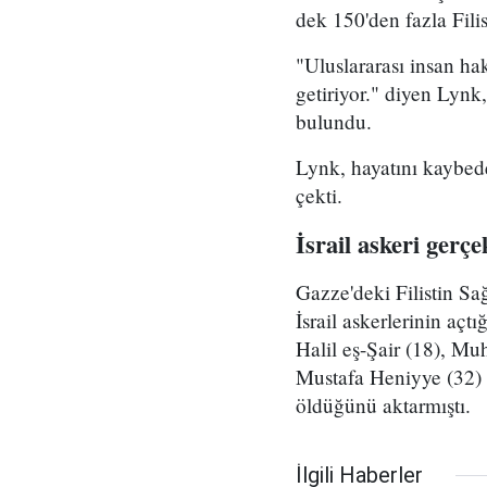
dek 150'den fazla Filis
"Uluslararası insan h
getiriyor." diyen Lynk
bulundu.
Lynk, hayatını kaybeden
çekti.
İsrail askeri gerç
Gazze'deki Filistin Sa
İsrail askerlerinin a
Halil eş-Şair (18), 
Mustafa Heniyye (32) ve
öldüğünü aktarmıştı.
İlgili Haberler