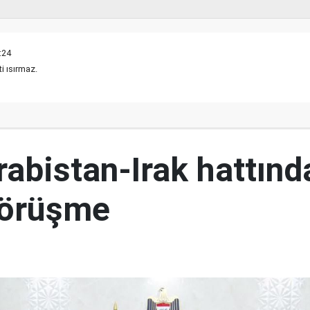
:24
i ısırmaz.
abistan-Irak hattınd
görüşme