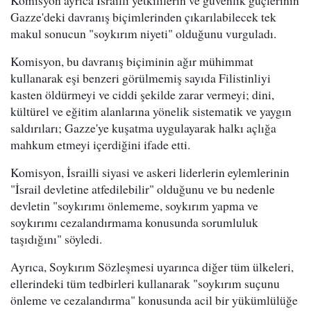
Komisyon ayrıca İsrailli yetkililerin ve güvenlik güçlerinin
Gazze'deki davranış biçimlerinden çıkarılabilecek tek
makul sonucun "soykırım niyeti" olduğunu vurguladı.
Komisyon, bu davranış biçiminin ağır mühimmat
kullanarak eşi benzeri görülmemiş sayıda Filistinliyi
kasten öldürmeyi ve ciddi şekilde zarar vermeyi; dini,
kültürel ve eğitim alanlarına yönelik sistematik ve yaygın
saldırıları; Gazze'ye kuşatma uygulayarak halkı açlığa
mahkum etmeyi içerdiğini ifade etti.
Komisyon, İsrailli siyasi ve askeri liderlerin eylemlerinin
"İsrail devletine atfedilebilir" olduğunu ve bu nedenle
devletin "soykırımı önlememe, soykırım yapma ve
soykırımı cezalandırmama konusunda sorumluluk
taşıdığını" söyledi.
Ayrıca, Soykırım Sözleşmesi uyarınca diğer tüm ülkeleri,
ellerindeki tüm tedbirleri kullanarak "soykırım suçunu
önleme ve cezalandırma" konusunda acil bir yükümlülüğe