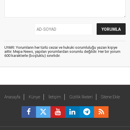
UYARI: Yorumların her türlü cezai ve hukuki sorumluluğu yazan kişiye
aittir. Mepa News, yapılan yorumlardan sorumlu değildir. Her bir yorum
600 karakterle (boşluklu) sınırlıdır.
Anasayfa
Künye
İletişim
Gizlilik İlkeleri
Sitene Ekle