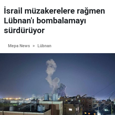
İsrail müzakerelere rağmen
Lübnan'ı bombalamayı
sürdürüyor
Mepa News
>
Lübnan