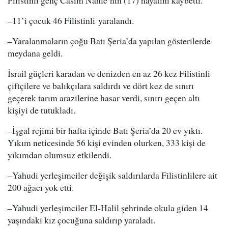
Filistinli genç Casim Nahle’nin (17) hayatını kaybetti.
–11’i çocuk 46 Filistinli yaralandı.
–Yaralanmaların çoğu Batı Şeria’da yapılan gösterilerde
meydana geldi.
İsrail güçleri karadan ve denizden en az 26 kez Filistinli
çiftçilere ve balıkçılara saldırdı ve dört kez de sınırı
geçerek tarım arazilerine hasar verdi, sınırı geçen altı
kişiyi de tutukladı.
–İşgal rejimi bir hafta içinde Batı Şeria’da 20 ev yıktı.
Yıkım neticesinde 56 kişi evinden olurken, 333 kişi de
yıkımdan olumsuz etkilendi.
–Yahudi yerleşimciler değişik saldırılarda Filistinlilere ait
200 ağacı yok etti.
–Yahudi yerleşimciler El-Halil şehrinde okula giden 14
yaşındaki kız çocuğuna saldırıp yaraladı.