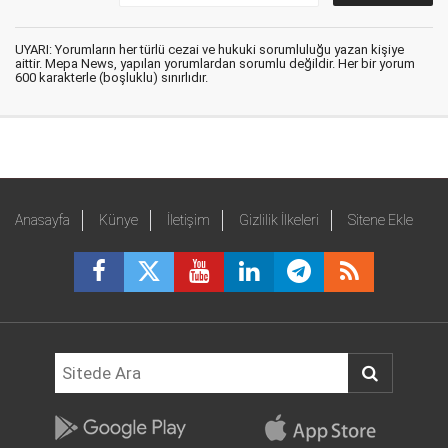
UYARI: Yorumların her türlü cezai ve hukuki sorumluluğu yazan kişiye
aittir. Mepa News, yapılan yorumlardan sorumlu değildir. Her bir yorum
600 karakterle (boşluklu) sınırlıdır.
Anasayfa
Künye
İletişim
Gizlilik İlkeleri
Sitene Ekle