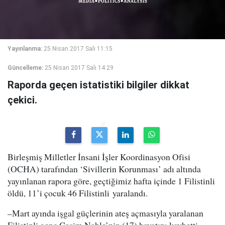
Yayınlanma:
25 Nisan 2017 Salı 11:15
Güncelleme:
25 Nisan 2017 Salı 14:29
Raporda geçen istatistiki bilgiler dikkat
çekici.
Birleşmiş Milletler İnsani İşler Koordinasyon Ofisi
(OCHA) tarafından ‘Sivillerin Korunması’ adı altında
yayınlanan rapora göre, geçtiğimiz hafta içinde 1 Filistinli
öldü, 11’i çocuk 46 Filistinli yaralandı.
–Mart ayında işgal güçlerinin ateş açmasıyla yaralanan