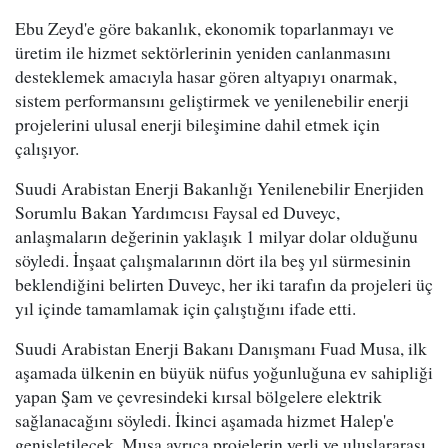
Ebu Zeyd'e göre bakanlık, ekonomik toparlanmayı ve
üretim ile hizmet sektörlerinin yeniden canlanmasını
desteklemek amacıyla hasar gören altyapıyı onarmak,
sistem performansını geliştirmek ve yenilenebilir enerji
projelerini ulusal enerji bileşimine dahil etmek için
çalışıyor.
Suudi Arabistan Enerji Bakanlığı Yenilenebilir Enerjiden
Sorumlu Bakan Yardımcısı Faysal ed Duveyc,
anlaşmaların değerinin yaklaşık 1 milyar dolar olduğunu
söyledi. İnşaat çalışmalarının dört ila beş yıl sürmesinin
beklendiğini belirten Duveyc, her iki tarafın da projeleri üç
yıl içinde tamamlamak için çalıştığını ifade etti.
Suudi Arabistan Enerji Bakanı Danışmanı Fuad Musa, ilk
aşamada ülkenin en büyük nüfus yoğunluğuna ev sahipliği
yapan Şam ve çevresindeki kırsal bölgelere elektrik
sağlanacağını söyledi. İkinci aşamada hizmet Halep'e
genişletilecek. Musa ayrıca projelerin yerli ve uluslararası