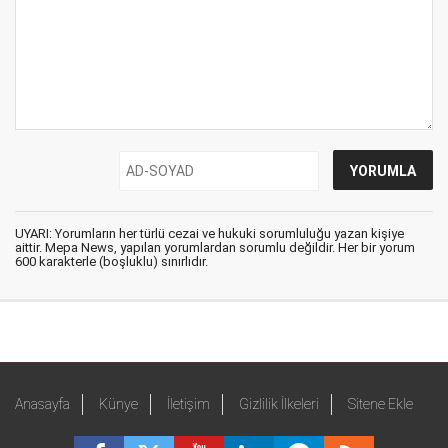
UYARI: Yorumların her türlü cezai ve hukuki sorumluluğu yazan kişiye
aittir. Mepa News, yapılan yorumlardan sorumlu değildir. Her bir yorum
600 karakterle (boşluklu) sınırlıdır.
Anasayfa
Künye
İletişim
Gizlilik İlkeleri
Sitene Ekle