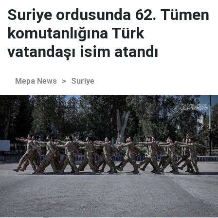
Suriye ordusunda 62. Tümen
komutanlığına Türk
vatandaşı isim atandı
Mepa News
>
Suriye