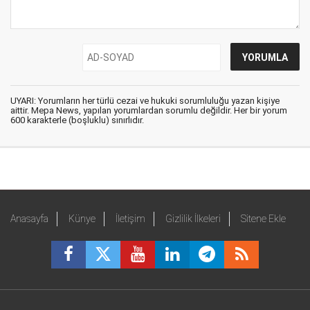
UYARI: Yorumların her türlü cezai ve hukuki sorumluluğu yazan kişiye
aittir. Mepa News, yapılan yorumlardan sorumlu değildir. Her bir yorum
600 karakterle (boşluklu) sınırlıdır.
Anasayfa
Künye
İletişim
Gizlilik İlkeleri
Sitene Ekle