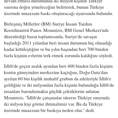
devam etmesi durumunda iki milyon kişinin Türkiye
sınırına doğru yöneleceğini belirterek, bunun Türkiye
üzerinde muazzam baskı oluşturacağı uyarısında bulundu.
Birleşmiş Milletler (BM) Suriye İnsani Yardım
Koordinatörü Panos Moumtzis, BM Genel Merkezi'nde
düzenlediği basın toplantısında, Suriye'de savaşın
başladığı 2011 yılından beri insani durumun hiç olmadığı
kadar kötüleştiğini ve bu yılın başından beri 700 binden
fazla kişinin evlerini terk etmek zorunda kaldığını söyledi.
İdlib'de geçen aralık ayından beri 400 binden fazla kişinin
kentin güneyinden merkezine kaçtığını, Doğu Guta'dan
ayrılan 60 bin kişilik muhalif grubun da aileleriyle İdlib'e
geldiğini ve iki milyondan fazla kişinin bulunduğu İdlib'de
insanları barındırmakta güçlük çektiklerini anlatan
Moumtzis, "İdlib'de çatışmalar sürerse Türkiye sınırında
iki milyon kişi görme ihtimalimiz var. Bu da Türkiye
üzerinde muazzam bir baskıya neden olur.'' dedi.