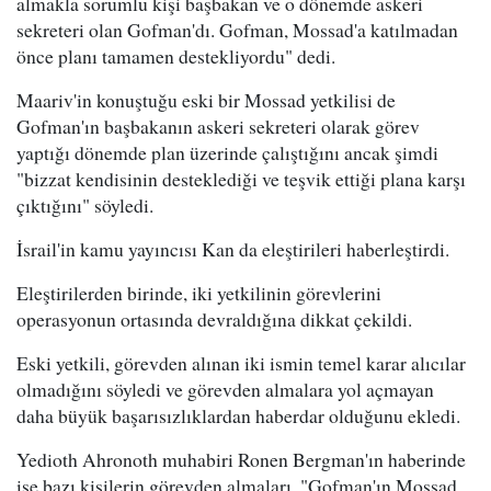
almakla sorumlu kişi başbakan ve o dönemde askeri
sekreteri olan Gofman'dı. Gofman, Mossad'a katılmadan
önce planı tamamen destekliyordu" dedi.
Maariv'in konuştuğu eski bir Mossad yetkilisi de
Gofman'ın başbakanın askeri sekreteri olarak görev
yaptığı dönemde plan üzerinde çalıştığını ancak şimdi
"bizzat kendisinin desteklediği ve teşvik ettiği plana karşı
çıktığını" söyledi.
İsrail'in kamu yayıncısı Kan da eleştirileri haberleştirdi.
Eleştirilerden birinde, iki yetkilinin görevlerini
operasyonun ortasında devraldığına dikkat çekildi.
Eski yetkili, görevden alınan iki ismin temel karar alıcılar
olmadığını söyledi ve görevden almalara yol açmayan
daha büyük başarısızlıklardan haberdar olduğunu ekledi.
Yedioth Ahronoth muhabiri Ronen Bergman'ın haberinde
ise bazı kişilerin görevden almaları, "Gofman'ın Mossad