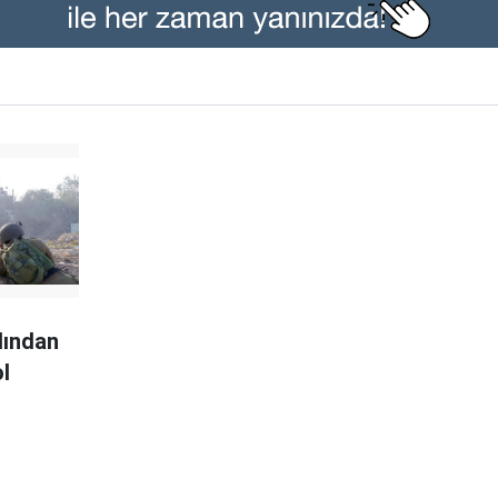
dından
l