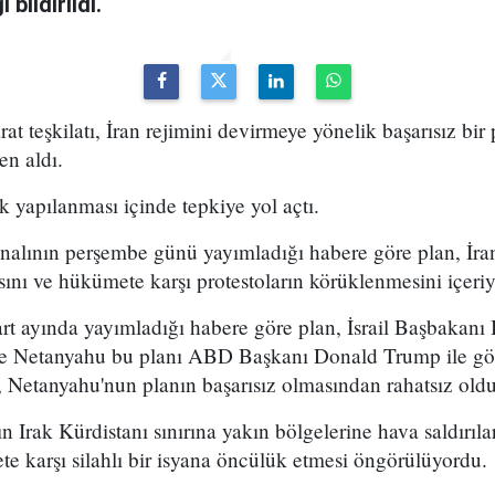
bildirildi.
arat teşkilatı, İran rejimini devirmeye yönelik başarısız bir
en aldı.
k yapılanması içinde tepkiye yol açtı.
analının perşembe günü yayımladığı habere göre plan, İran
sını ve hükümete karşı protestoların körüklenmesini içeri
t ayında yayımladığı habere göre plan, İsrail Başbakan
 ve Netanyahu bu planı ABD Başkanı Donald Trump ile g
 Netanyahu'nun planın başarısız olmasından rahatsız olduğ
n Irak Kürdistanı sınırına yakın bölgelerine hava saldırıl
e karşı silahlı bir isyana öncülük etmesi öngörülüyordu.