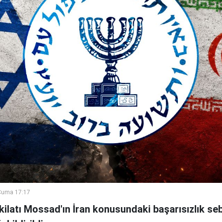
Cuma 17:17
şkilatı Mossad'ın İran konusundaki başarısızlık se