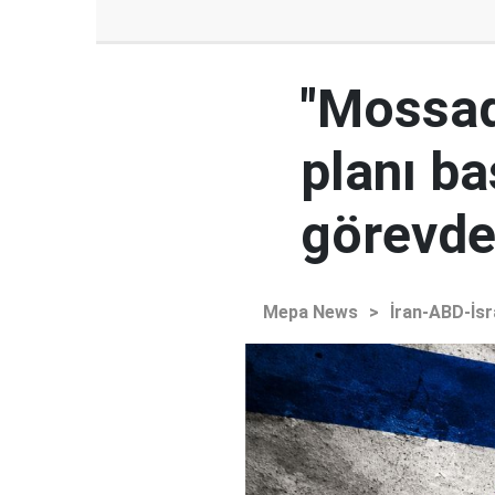
"Mossad'
planı ba
görevden
Mepa News
>
İran-ABD-İsr