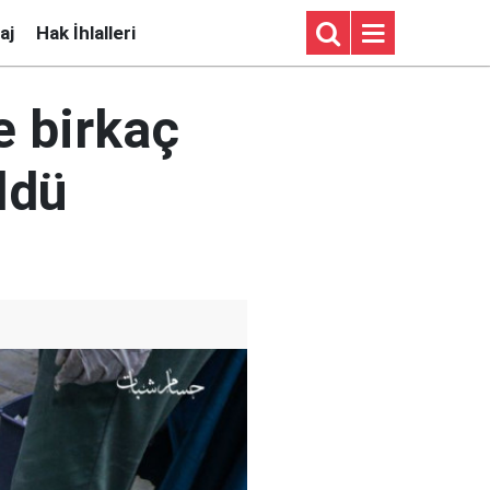
aj
Hak İhlalleri
e birkaç
ldü