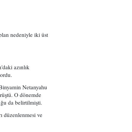
 plan nedeniyle iki üst
'daki azınlık
yordu.
ı Binyamin Netanyahu
örüştü. O dönemde
u da belirtilmişti.
arı düzenlenmesi ve