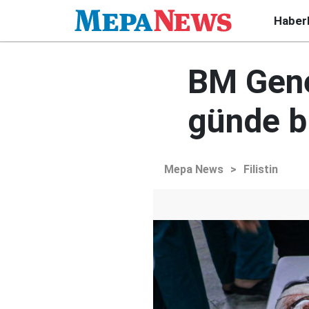
Haber
BM Gene
günde b
Mepa News
>
Filistin