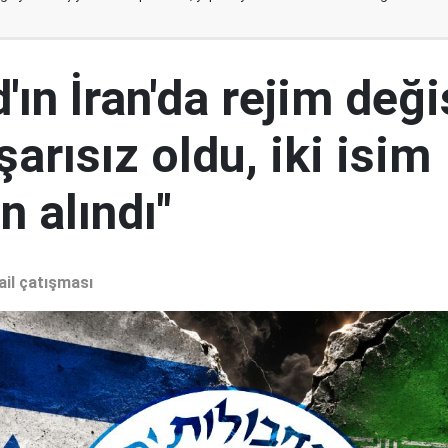
ın İran'da rejim deği
şarısız oldu, iki isim
 alındı"
ail çatışması