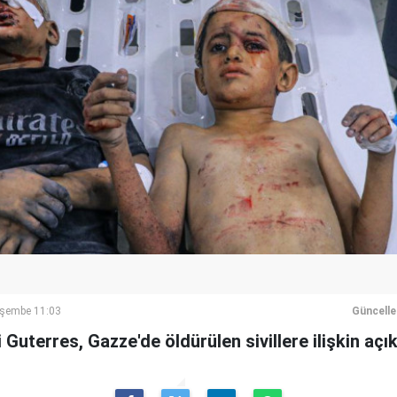
rşembe 11:03
Güncell
Guterres, Gazze'de öldürülen sivillere ilişkin açı