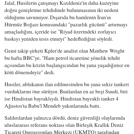
Jalal, Husilerin çatışmayı Kızıldeniz'in daha kuzeyine
doğru genişletme tehdidinde bulunmasının iki nedeni
olduğunu savunuyor. Dışarıda bu hamlenin İran'ın
Hürmüz Boğazı konusundaki "pazarlık gücünü" artırmayı
amaçladığını, içeride ise "Riyad üzerindeki zorlayıcı
baskıyı yeniden tesis etmeyi" hedeflediğini söyledi.
Gemi takip şirketi Kpler'de analist olan Matthew Wright
bu hafta BBC'ye, "Ham petrol ticaretine yönelik tehdit
açısından bu krizin başlangıcından bu yana yaşadığımız en
kötü dönemdeyiz" dedi.
Husiler, ablukanın ilan edilmesinden bu yana sekiz tankeri
vurduklarını öne sürüyor. Bunlardan en az beşi Suudi, biri
ise Hindistan bayraklıydı. Hindistan bayraklı tanker 4
Ağustos'ta Babu'l Mendeb yakınlarında battı.
Saldırılardan yalnızca dördü, deniz güvenliği olaylarında
uluslararası referans noktası olan Birleşik Krallık Deniz
Ticareti Operasyonları Merkezi (UKMTO) tarafından