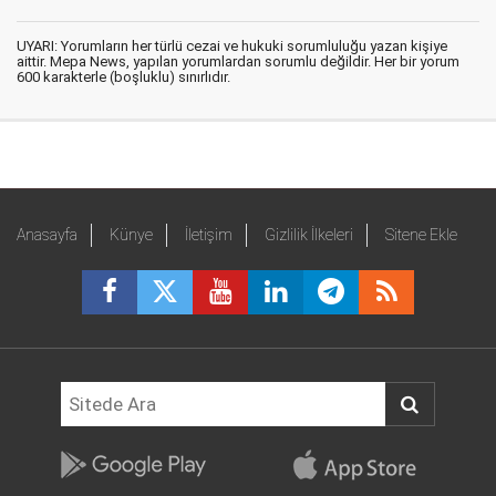
UYARI: Yorumların her türlü cezai ve hukuki sorumluluğu yazan kişiye
aittir. Mepa News, yapılan yorumlardan sorumlu değildir. Her bir yorum
600 karakterle (boşluklu) sınırlıdır.
Anasayfa
Künye
İletişim
Gizlilik İlkeleri
Sitene Ekle